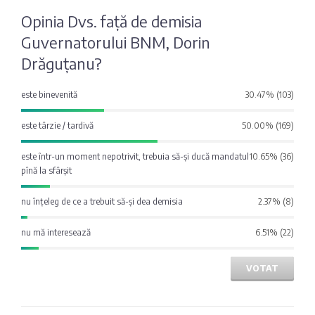
Fotografia
Sondaj
Opinia Dvs. față de demisia
zilei
Eximbank
Guvernatorului BNM, Dorin
Drăguțanu?
Citatul
FinComBank
zilei
este binevenită
30.47% (103)
Maib
este târzie / tardivă
50.00% (169)
este într-un moment nepotrivit, trebuia să-și ducă mandatul
10.65% (36)
Moldindconbank
pînă la sfârșit
nu înțeleg de ce a trebuit să-și dea demisia
2.37% (8)
OTP Bank
nu mă interesează
6.51% (22)
ProCredit Bank
VOTAT
Victoriabank