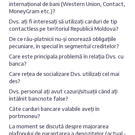
internațional de bani (Western Union, Contact,
MoneyGram etc.)?
Dvs. ați fi interesați să utilizați carduri de tip
contactless pe teritoriul Republicii Moldova?
De ce rău-platnicii nu-și onorează obligațiile
pecuniare, în special în segmentul creditelor?
Care este principala problemă în relația Dvs. cu
banca?
Care rețea de socializare Dvs. utilizați cel mai
des?
Dvs. personal ați avut cazuri/situații când ați
întâlnit bancnote false?
Câte carduri bancare valabile aveți în
portmoneu?
La moment se discută despre majorarea
plafonului de garantarea a depozitelor (actual -