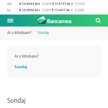
Azi:
€ 20,0493 lei
0,0043
$ 17,3737 lei
0,0045
Lu:
€ 20,0598 lei
0,0105
$ 17,4017 lei
0,0280
Ai o întrebare?
Sondaj
Noutăți
Ai o întrebare?
Blog de
Credite
Sondaj
bancher
Curs
Comerțbank
Dicționar
valutar
Energbank
Ai o
Joburi
Depozite
întrebare?
Sondaj
EuroCreditBank