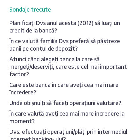
Sondaje trecute
Planificați Dvs anul acesta (2012) să luați un
credit de la bancă?
În ce valută familia Dvs preferă să păstreze
banii pe contul de depozit?
Atunci când alegeți banca la care să
mergeți/deserviți, care este cel mai important
factor?
Care este banca în care aveți cea mai mare
încredere?
Unde obișnuiți să faceți operațiuni valutare?
În care valută aveți cea mai mare încredere la
moment?
Dvs. efectuați operațiuni/plăți prin intermediul
Internet banking-ului?