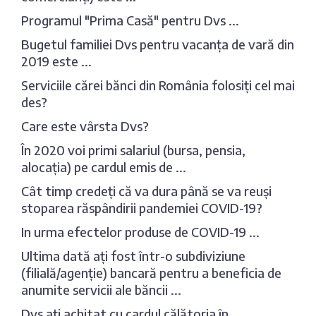
Programul "Prima Casă" pentru Dvs ...
Bugetul familiei Dvs pentru vacanța de vară din
2019 este ...
Serviciile cărei bănci din România folosiți cel mai
des?
Care este vârsta Dvs?
În 2020 voi primi salariul (bursa, pensia,
alocația) pe cardul emis de ...
Cât timp credeți că va dura până se va reuși
stoparea răspândirii pandemiei COVID-19?
In urma efectelor produse de COVID-19 ...
Ultima dată ați fost într-o subdiviziune
(filială/agenție) bancară pentru a beneficia de
anumite servicii ale băncii ...
Dvs ați achitat cu cardul călătoria în