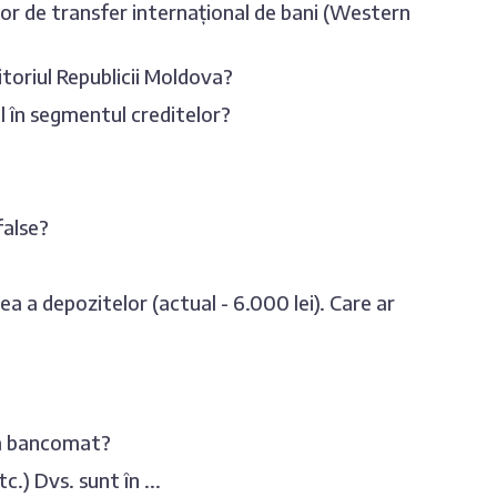
lor de transfer internațional de bani (Western
ritoriul Republicii Moldova?
al în segmentul creditelor?
false?
 a depozitelor (actual - 6.000 lei). Care ar
 la bancomat?
) Dvs. sunt în ...