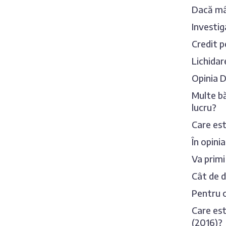
Dacă mâi
Investig
Credit p
Lichidar
Opinia D
Multe bă
lucru?
Care est
În opini
Va primi
Cât de d
Pentru c
Care est
(2016)?