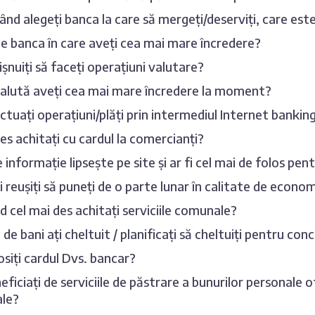
ând alegeți banca la care să mergeți/deserviți, care es
e banca în care aveți cea mai mare încredere?
șnuiți să faceți operațiuni valutare?
valută aveți cea mai mare încredere la moment?
ctuați operațiuni/plăți prin intermediul Internet banking
es achitați cu cardul la comercianți?
e informație lipsește pe site și ar fi cel mai de folos pen
i reușiți să puneți de o parte lunar în calitate de econom
d cel mai des achitați serviciile comunale?
de bani ați cheltuit / planificați să cheltuiți pentru con
siți cardul Dvs. bancar?
eficiați de serviciile de păstrare a bunurilor personale o
ale?