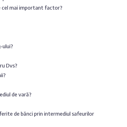
te cel mai important factor?
-ului?
tru Dvs?
ii?
cediul de vară?
ferite de bănci prin intermediul safeurilor