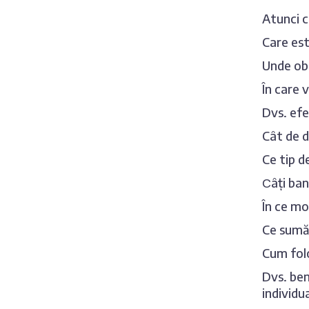
Atunci c
Care est
Unde obi
În care 
Dvs. efe
Cât de d
Ce tip d
Сâți ban
În ce mo
Ce sumă 
Cum folo
Dvs. ben
individu