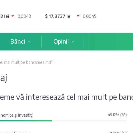
3 lei
0,0043
$ 17,3737 lei
0,0045
Bănci
Opinii
cel mai mult pe bancamea.md?
aj
teme vă interesează cel mai mult pe ba
nomice și investiții
49.12% (28)