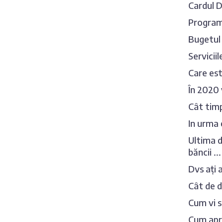
Cardul Dv
Programu
Bugetul 
Servicii
Care es
În 2020 v
Cât timp
In urma 
Ultima d
băncii ...
Dvs ați 
Cât de d
Cum vi 
Cum apre