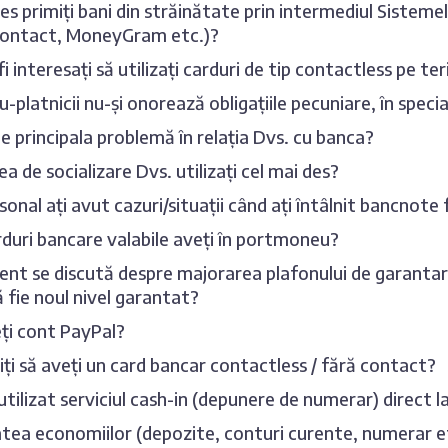
es primiți bani din străinătate prin intermediul Sisteme
Contact, MoneyGram etc.)?
fi interesați să utilizați carduri de tip contactless pe te
u-platnicii nu-și onorează obligațiile pecuniare, în speci
e principala problemă în relația Dvs. cu banca?
ea de socializare Dvs. utilizați cel mai des?
sonal ați avut cazuri/situații când ați întâlnit bancnote 
duri bancare valabile aveți în portmoneu?
t se discută despre majorarea plafonului de garantarea
ă fie noul nivel garantat?
ți cont PayPal?
iți să aveți un card bancar contactless / fără contact?
 utilizat serviciul cash-in (depunere de numerar) direct
tea economiilor (depozite, conturi curente, numerar etc.