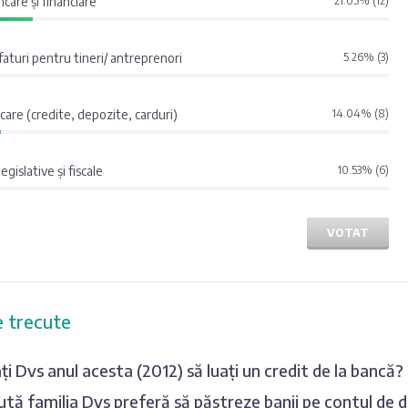
care și financiare
21.05% (12)
sfaturi pentru tineri/ antreprenori
5.26% (3)
are (credite, depozite, carduri)
14.04% (8)
legislative și fiscale
10.53% (6)
VOTAT
 trecute
ați Dvs anul acesta (2012) să luați un credit de la bancă?
lută familia Dvs preferă să păstreze banii pe contul de 