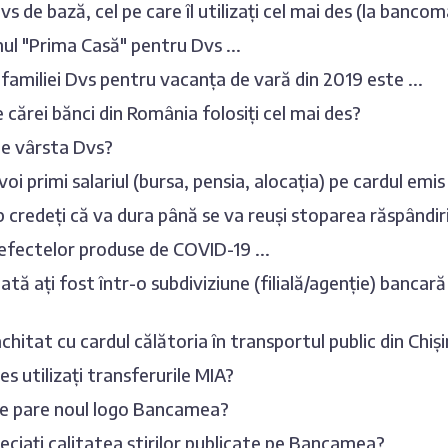
s de bază, cel pe care îl utilizați cel mai des (la bancom
l "Prima Casă" pentru Dvs ...
familiei Dvs pentru vacanța de vară din 2019 este ...
le cărei bănci din România folosiți cel mai des?
te vârsta Dvs?
oi primi salariul (bursa, pensia, alocația) pe cardul emis 
 credeți că va dura până se va reuși stoparea răspândi
efectelor produse de COVID-19 ...
ată ați fost într-o subdiviziune (filială/agenție) bancară
achitat cu cardul călătoria în transportul public din Chiș
es utilizați transferurile MIA?
se pare noul logo Bancamea?
ciați calitatea știrilor publicate pe Bancamea?