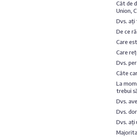
Cât de d
Union, 
Dvs. ați 
De ce ră
Care est
Care reț
Dvs. per
Câte car
La momen
trebui s
Dvs. ave
Dvs. dor
Dvs. ați
Majorita