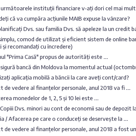
 următoarele instituții financiare v-ați dori cel mai mult
deți că va cumpăra acțiunile MAIB expuse la vânzare?
planificați Dvs. sau familia Dvs. să apeleze la un credit 
simplu, comod de utilizat și eficient sistem de online b
ați și recomandați cu încredere)
l "Prima Casă" propus de autorități este ...
sigură bancă din Moldova la momentul actual (octombr
izați aplicația mobilă a băncii la care aveți cont/card?
t de vedere al finanțelor personale, anul 2018 va fi ...
rea monedelor de 1, 2, 5 și 10 lei este ...
/ Copiii Dvs. minori au cont de economii sau de depozit 
 / Afacerea pe care o conduceți se deservește la ...
t de vedere al finanțelor personale, anul 2018 a fost unu