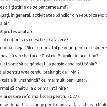
es citiți știrile de pe bancamea.md?
uați, în general, activitatea băncilor din Republica Mo
ă ai?
t profesional ai?
u intenționezi să deschizi o afacere?
ecționat deja 2% din impozitul pe venit pentru susține
mezi că vei cheltui de Paștele Blajinilor în acest an?
 striom: să te gândești la pensie când ești tânăr?
 ai pentru weekendul prelungit de 1 Mai?
ltuială îți „mănâncă” cei mai mulți bani lunar?
rmal să cheltui la o primă întâlnire?
e ai despre reforma fiscală pentru 2027?
iu net lunar ți-ar ajunge pentru un trai fără stres în Mo