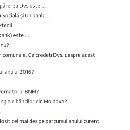
părerea Dvs este ...
 Socială și Unibank ...
enii ...
ank) este ...
anu?
or comunale. Ce credeți Dvs. despre acest
ul anului 2016?
uvernatorul BNM?
king ale băncilor din Moldova?
.
losit cel mai des pe parcursul anului curent