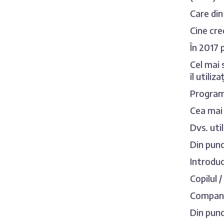
Care din
Cine cre
În 2017 
Cel mai 
îl utiliz
Programu
Cea mai 
Dvs. util
Din punc
Introduce
Copilul 
Compania
Din punc