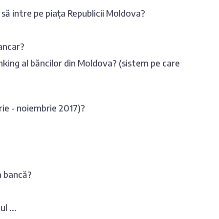
 să intre pe piața Republicii Moldova?
bancar?
anking al băncilor din Moldova? (sistem pe care
ie - noiembrie 2017)?
la bancă?
l ...