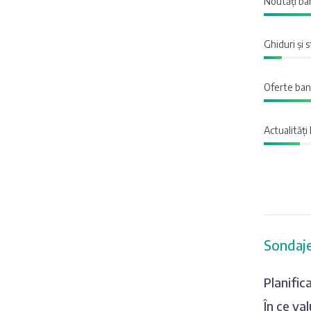
Noutăți ban
Ghiduri și 
Oferte banc
Actualități 
Sondaje
Planific
În ce va