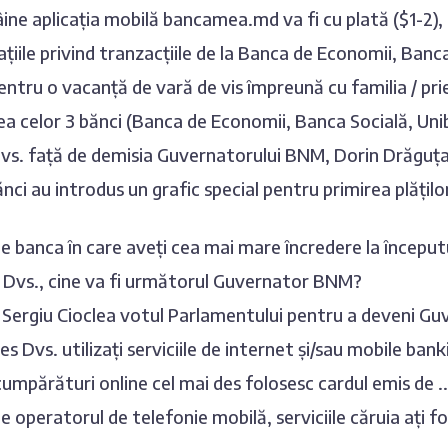
ne aplicația mobilă bancamea.md va fi cu plată ($1-2), 
ațiile privind tranzacțiile de la Banca de Economii, Banca
entru o vacanță de vară de vis împreună cu familia / priet
ea celor 3 bănci (Banca de Economii, Banca Socială, Unib
vs. față de demisia Guvernatorului BNM, Dorin Drăguț
nci au introdus un grafic special pentru primirea plățil
e banca în care aveți cea mai mare încredere la început
a Dvs., cine va fi următorul Guvernator BNM?
 Sergiu Cioclea votul Parlamentului pentru a deveni G
es Dvs. utilizați serviciile de internet și/sau mobile ban
umpărături online cel mai des folosesc cardul emis de ..
e operatorul de telefonie mobilă, serviciile căruia ați fo