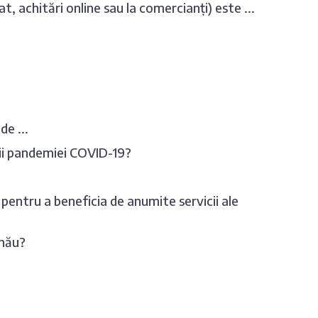
at, achitări online sau la comercianți) este ...
de ...
rii pandemiei COVID-19?
 pentru a beneficia de anumite servicii ale
inău?