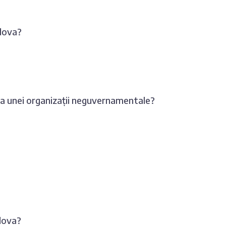
ldova?
rea unei organizații neguvernamentale?
ldova?