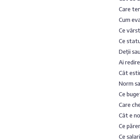
Care te
Cum eval
Ce vârst
Ce statu
Deții sa
Ai redir
Cât esti
Norm sau
Ce buget
Care che
Cât e no
Ce părer
Ce salar