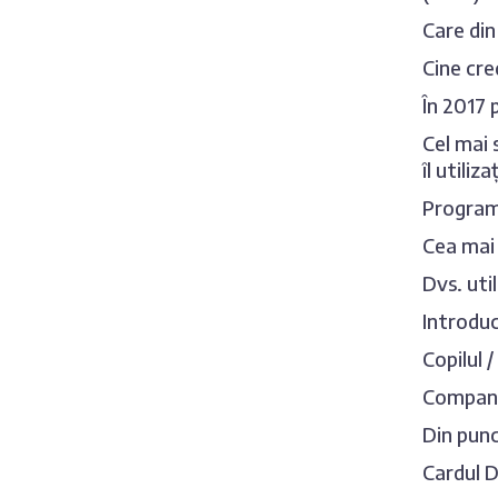
Care din
Cine cre
În 2017 
Cel mai 
îl utiliz
Programu
Cea mai 
Dvs. util
Introduce
Copilul 
Compania
Din punc
Cardul Dv