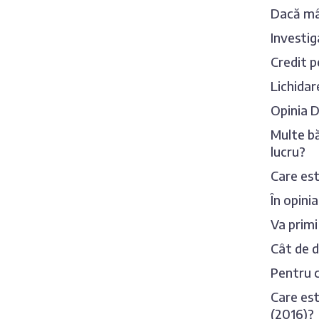
Dacă mâi
Investig
Credit p
Lichidar
Opinia D
Multe bă
lucru?
Care est
În opini
Va primi
Cât de d
Pentru c
Care est
(2016)?