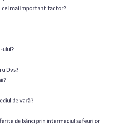
te cel mai important factor?
-ului?
tru Dvs?
ii?
cediul de vară?
ferite de bănci prin intermediul safeurilor