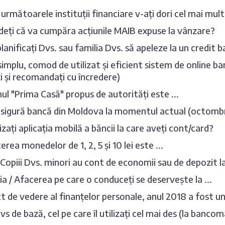
 următoarele instituții financiare v-ați dori cel mai mult
deți că va cumpăra acțiunile MAIB expuse la vânzare?
planificați Dvs. sau familia Dvs. să apeleze la un credit 
simplu, comod de utilizat și eficient sistem de online b
ați și recomandați cu încredere)
l "Prima Casă" propus de autorități este ...
sigură bancă din Moldova la momentul actual (octombr
izați aplicația mobilă a băncii la care aveți cont/card?
rea monedelor de 1, 2, 5 și 10 lei este ...
/ Copiii Dvs. minori au cont de economii sau de depozit 
 / Afacerea pe care o conduceți se deservește la ...
t de vedere al finanțelor personale, anul 2018 a fost unu
s de bază, cel pe care îl utilizați cel mai des (la bancom