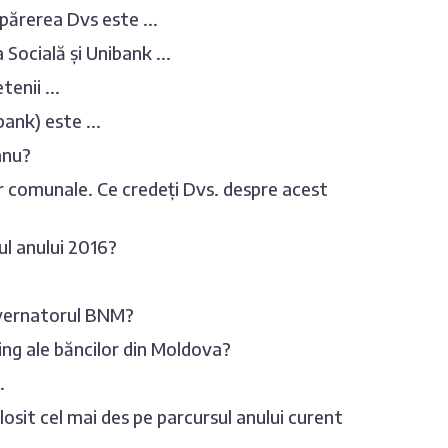
părerea Dvs este ...
 Socială și Unibank ...
enii ...
ank) este ...
anu?
or comunale. Ce credeți Dvs. despre acest
ul anului 2016?
uvernatorul BNM?
king ale băncilor din Moldova?
.
losit cel mai des pe parcursul anului curent