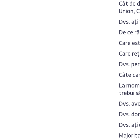
Cât de d
Union, 
Dvs. ați 
De ce ră
Care est
Care reț
Dvs. per
Câte car
La momen
trebui s
Dvs. ave
Dvs. dor
Dvs. ați
Majorita