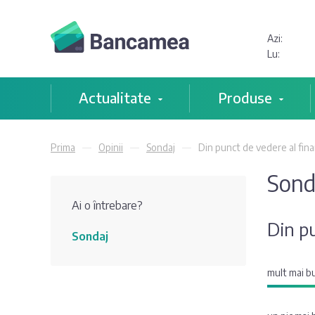
Azi:
Lu:
Actualitate
Produse
Prima
Opinii
Sondaj
Din punct de vedere al finan
Sond
Ai o întrebare?
Din pu
Sondaj
mult mai b