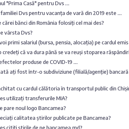
l "Prima Casă" pentru Dvs ...
familiei Dvs pentru vacanța de vară din 2019 este ...
le cărei bănci din România folosiți cel mai des?
te vârsta Dvs?
oi primi salariul (bursa, pensia, alocația) pe cardul emis 
 credeți că va dura până se va reuși stoparea răspândi
efectelor produse de COVID-19 ...
ată ați fost într-o subdiviziune (filială/agenție) bancară
achitat cu cardul călătoria în transportul public din Chiș
es utilizați transferurile MIA?
se pare noul logo Bancamea?
ciați calitatea știrilor publicate pe Bancamea?
es citiți știrile de pe bancamea.md?