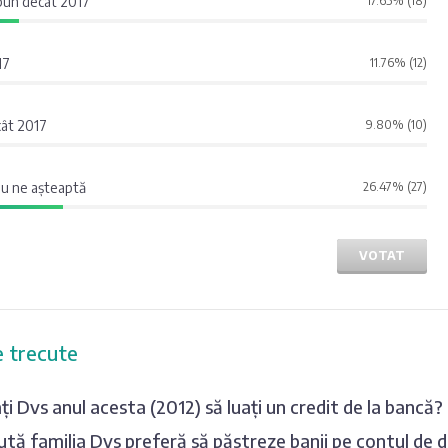
 bun decât 2017
17.65% (18)
17
11.76% (12)
cât 2017
9.80% (10)
nu ne așteaptă
26.47% (27)
VOTAT
 trecute
ați Dvs anul acesta (2012) să luați un credit de la bancă?
lută familia Dvs preferă să păstreze banii pe contul de 