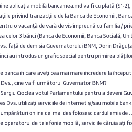
ne aplicația mobilă bancamea.md va fi cu plată ($1-2), 
ațiile privind tranzacțiile de la Banca de Economii, Banca
entru o vacanță de vară de vis împreună cu familia / priet
ea celor 3 bănci (Banca de Economii, Banca Socială, Unib
vs. față de demisia Guvernatorului BNM, Dorin Drăguț
nci au introdus un grafic special pentru primirea plățil
e banca în care aveți cea mai mare încredere la început
a Dvs., cine va fi următorul Guvernator BNM?
 Sergiu Cioclea votul Parlamentului pentru a deveni G
es Dvs. utilizați serviciile de internet și/sau mobile ban
umpărături online cel mai des folosesc cardul emis de ..
e operatorul de telefonie mobilă, serviciile căruia ați fo