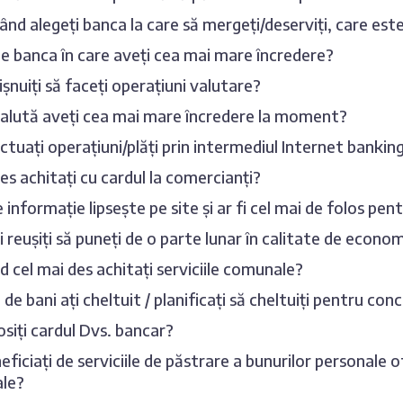
ând alegeți banca la care să mergeți/deserviți, care es
e banca în care aveți cea mai mare încredere?
șnuiți să faceți operațiuni valutare?
valută aveți cea mai mare încredere la moment?
ctuați operațiuni/plăți prin intermediul Internet banking
es achitați cu cardul la comercianți?
e informație lipsește pe site și ar fi cel mai de folos pen
i reușiți să puneți de o parte lunar în calitate de econom
d cel mai des achitați serviciile comunale?
de bani ați cheltuit / planificați să cheltuiți pentru con
siți cardul Dvs. bancar?
eficiați de serviciile de păstrare a bunurilor personale o
ale?