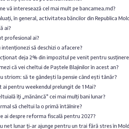
me vă interesează cel mai mult pe bancamea.md?
uați, în general, activitatea băncilor din Republica Mo
ă ai?
t profesional ai?
u intenționezi să deschizi o afacere?
ecționat deja 2% din impozitul pe venit pentru susține
mezi că vei cheltui de Paștele Blajinilor în acest an?
 striom: să te gândești la pensie când ești tânăr?
 ai pentru weekendul prelungit de 1 Mai?
ltuială îți „mănâncă” cei mai mulți bani lunar?
rmal să cheltui la o primă întâlnire?
e ai despre reforma fiscală pentru 2027?
iu net lunar ți-ar ajunge pentru un trai fără stres în Mo