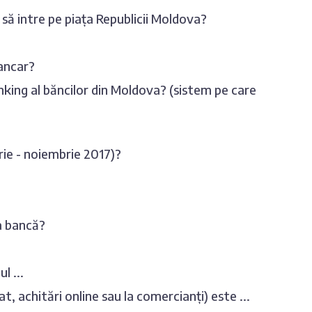
 să intre pe piața Republicii Moldova?
bancar?
anking al băncilor din Moldova? (sistem pe care
ie - noiembrie 2017)?
la bancă?
l ...
at, achitări online sau la comercianți) este ...