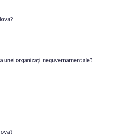
ldova?
rea unei organizații neguvernamentale?
ldova?