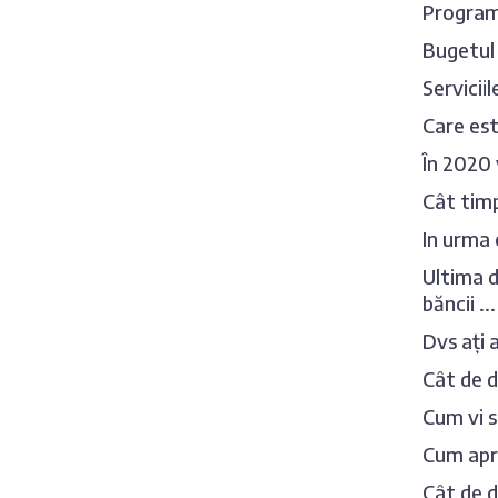
Programu
Bugetul 
Servicii
Care es
În 2020 v
Cât timp
In urma 
Ultima d
băncii ...
Dvs ați 
Cât de d
Cum vi 
Cum apre
Cât de d