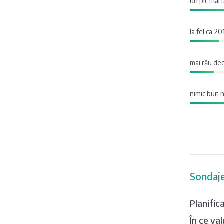
un pic mai
la fel ca 20
mai rău de
nimic bun 
Sondaje
Planific
În ce va