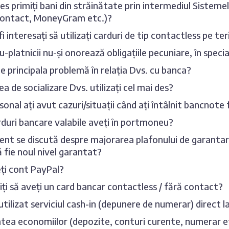
es primiți bani din străinătate prin intermediul Sisteme
Contact, MoneyGram etc.)?
fi interesați să utilizați carduri de tip contactless pe te
u-platnicii nu-și onorează obligațiile pecuniare, în speci
e principala problemă în relația Dvs. cu banca?
ea de socializare Dvs. utilizați cel mai des?
sonal ați avut cazuri/situații când ați întâlnit bancnote 
duri bancare valabile aveți în portmoneu?
t se discută despre majorarea plafonului de garantarea
ă fie noul nivel garantat?
ți cont PayPal?
iți să aveți un card bancar contactless / fără contact?
 utilizat serviciul cash-in (depunere de numerar) direct
tea economiilor (depozite, conturi curente, numerar etc.