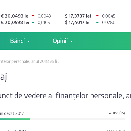
€ 20,0493 lei
0,0043
$ 17,3737 lei
0,0045
€ 20,0598 lei
0,0105
$ 17,4017 lei
0,0280
Bănci
Opinii
țelor personale, anul 2018 va fi ...
aj
nct de vedere al finanțelor personale, anu
un decât 2017
34.31% (35)