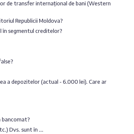
lor de transfer internațional de bani (Western
ritoriul Republicii Moldova?
al în segmentul creditelor?
false?
 a depozitelor (actual - 6.000 lei). Care ar
 la bancomat?
) Dvs. sunt în ...