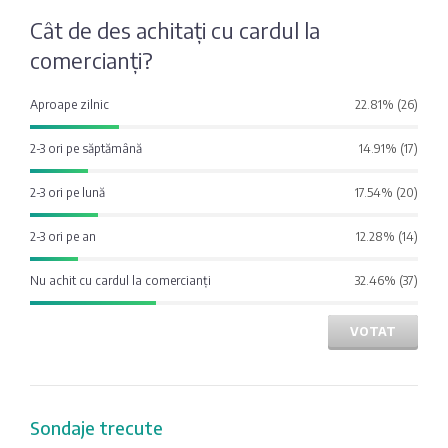
Fotografia
Sondaj
Cât de des achitați cu cardul la
zilei
Eximbank
comercianți?
Citatul
Aproape zilnic
22.81% (26)
FinComBank
zilei
2-3 ori pe săptămână
14.91% (17)
Maib
2-3 ori pe lună
17.54% (20)
Moldindconbank
2-3 ori pe an
12.28% (14)
Nu achit cu cardul la comercianți
32.46% (37)
OTP Bank
VOTAT
ProCredit Bank
Victoriabank
Sondaje trecute