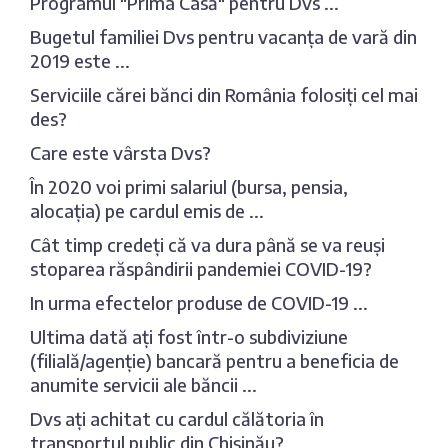
Programul "Prima Casă" pentru Dvs ...
Bugetul familiei Dvs pentru vacanța de vară din
2019 este ...
Serviciile cărei bănci din România folosiți cel mai
des?
Care este vârsta Dvs?
În 2020 voi primi salariul (bursa, pensia,
alocația) pe cardul emis de ...
Cât timp credeți că va dura până se va reuși
stoparea răspândirii pandemiei COVID-19?
In urma efectelor produse de COVID-19 ...
Ultima dată ați fost într-o subdiviziune
(filială/agenție) bancară pentru a beneficia de
anumite servicii ale băncii ...
Dvs ați achitat cu cardul călătoria în
transportul public din Chișinău?