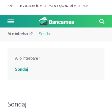
Azi:
€ 20,0536 lei
0,0254
$ 17,3782 lei
0,0606
Ai o întrebare?
Sondaj
Noutăți
Ai o întrebare?
Blog de
Credite
Sondaj
bancher
Curs
Comerțbank
Dicționar
valutar
Energbank
Ai o
Joburi
Depozite
întrebare?
Sondaj
EuroCreditBank