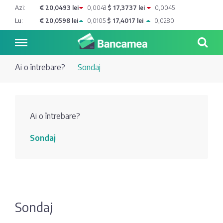
Azi:
€ 20,0493 lei
0,0043
$ 17,3737 lei
0,0045
Lu:
€ 20,0598 lei
0,0105
$ 17,4017 lei
0,0280
Ai o întrebare?
Sondaj
Noutăți
Ai o întrebare?
Blog de
Credite
Sondaj
bancher
Curs
Comerțbank
Dicționar
valutar
Energbank
Ai o
Joburi
Depozite
întrebare?
Sondaj
EuroCreditBank