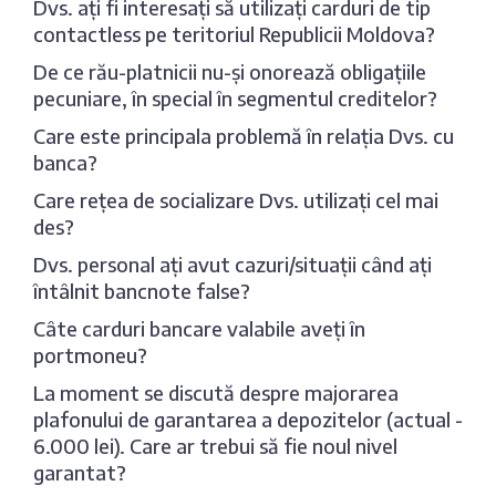
Dvs. ați fi interesați să utilizați carduri de tip
contactless pe teritoriul Republicii Moldova?
De ce rău-platnicii nu-și onorează obligațiile
pecuniare, în special în segmentul creditelor?
Care este principala problemă în relația Dvs. cu
banca?
Care rețea de socializare Dvs. utilizați cel mai
des?
Dvs. personal ați avut cazuri/situații când ați
întâlnit bancnote false?
Câte carduri bancare valabile aveți în
portmoneu?
La moment se discută despre majorarea
plafonului de garantarea a depozitelor (actual -
6.000 lei). Care ar trebui să fie noul nivel
garantat?