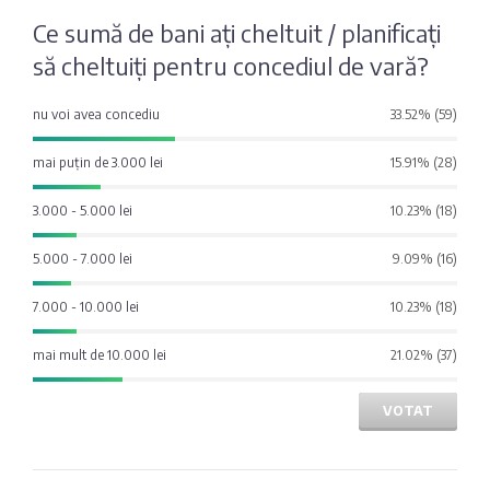
Fotografia
Sondaj
Ce sumă de bani ați cheltuit / planificați
zilei
Eximbank
să cheltuiți pentru concediul de vară?
Citatul
nu voi avea concediu
33.52% (59)
FinComBank
zilei
mai puțin de 3.000 lei
15.91% (28)
Maib
3.000 - 5.000 lei
10.23% (18)
Moldindconbank
5.000 - 7.000 lei
9.09% (16)
7.000 - 10.000 lei
10.23% (18)
OTP Bank
mai mult de 10.000 lei
21.02% (37)
ProCredit Bank
VOTAT
Victoriabank