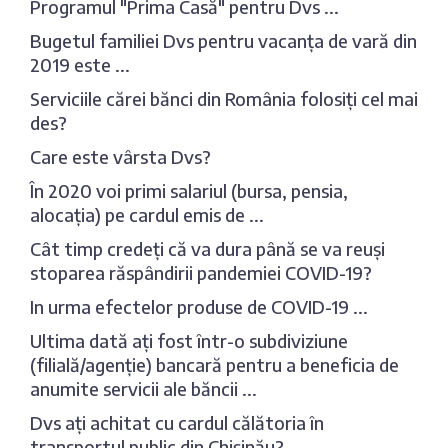
Programul "Prima Casă" pentru Dvs ...
Bugetul familiei Dvs pentru vacanța de vară din
2019 este ...
Serviciile cărei bănci din România folosiți cel mai
des?
Care este vârsta Dvs?
În 2020 voi primi salariul (bursa, pensia,
alocația) pe cardul emis de ...
Cât timp credeți că va dura până se va reuși
stoparea răspândirii pandemiei COVID-19?
In urma efectelor produse de COVID-19 ...
Ultima dată ați fost într-o subdiviziune
(filială/agenție) bancară pentru a beneficia de
anumite servicii ale băncii ...
Dvs ați achitat cu cardul călătoria în
transportul public din Chișinău?