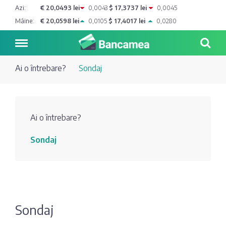
Azi:
€ 20,0493 lei
0,0043
$ 17,3737 lei
0,0045
Mâine:
€ 20,0598 lei
0,0105
$ 17,4017 lei
0,0280
Ai o întrebare?
Sondaj
Noutăți
Ai o întrebare?
Blog de
Credite
Sondaj
bancher
Curs
Comerțbank
Dicționar
valutar
Energbank
Ai o
Joburi
Depozite
întrebare?
Sondaj
EuroCreditBank