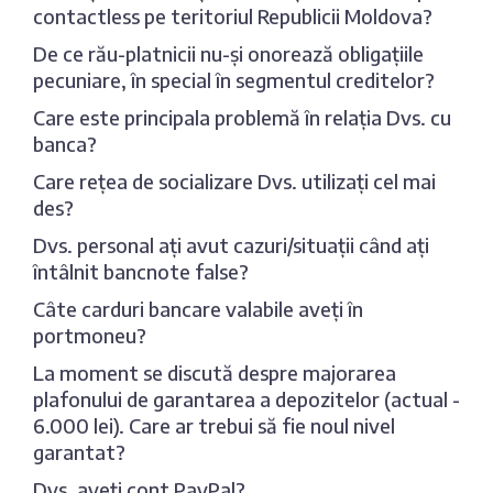
contactless pe teritoriul Republicii Moldova?
De ce rău-platnicii nu-și onorează obligațiile
pecuniare, în special în segmentul creditelor?
Care este principala problemă în relația Dvs. cu
banca?
Care rețea de socializare Dvs. utilizați cel mai
des?
Dvs. personal ați avut cazuri/situații când ați
întâlnit bancnote false?
Câte carduri bancare valabile aveți în
portmoneu?
La moment se discută despre majorarea
plafonului de garantarea a depozitelor (actual -
6.000 lei). Care ar trebui să fie noul nivel
garantat?
Dvs. aveți cont PayPal?