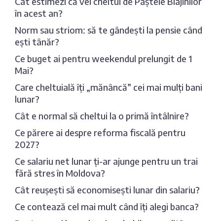
Cât estimezi că vei cheltui de Paștele Blajinilor
în acest an?
Norm sau striom: să te gândești la pensie când
ești tânăr?
Ce buget ai pentru weekendul prelungit de 1
Mai?
Care cheltuială îți „mănâncă” cei mai mulți bani
lunar?
Cât e normal să cheltui la o primă întâlnire?
Ce părere ai despre reforma fiscală pentru
2027?
Ce salariu net lunar ți-ar ajunge pentru un trai
fără stres în Moldova?
Cât reușești să economisești lunar din salariu?
Ce contează cel mai mult când îți alegi banca?