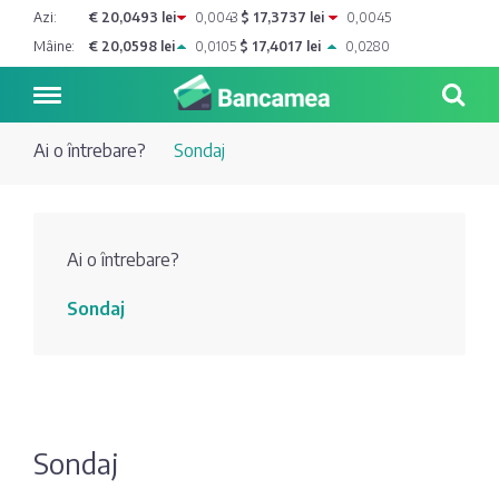
Azi:
€ 20,0493 lei
0,0043
$ 17,3737 lei
0,0045
Mâine:
€ 20,0598 lei
0,0105
$ 17,4017 lei
0,0280
Ai o întrebare?
Sondaj
Noutăți
Ai o întrebare?
Blog de
Credite
Sondaj
bancher
Curs
Comerțbank
Dicționar
valutar
Energbank
Ai o
Joburi
Depozite
întrebare?
Sondaj
EuroCreditBank