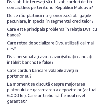
Dvs. ați fi interesați să utilizați carduri de tip
contactless pe teritoriul Republicii Moldova?
De ce rău-platnicii nu-și onorează obligațiile
pecuniare, în special în segmentul creditelor?
Care este principala problemă în relația Dvs. cu
banca?
Care rețea de socializare Dvs. utilizați cel mai
des?
Dvs. personal ați avut cazuri/situații când ați
întâlnit bancnote false?
Câte carduri bancare valabile aveți în
portmoneu?
La moment se discută despre majorarea
plafonului de garantarea a depozitelor (actual -
6.000 lei). Care ar trebui să fie noul nivel
garantat?