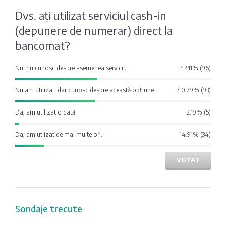
Fotografia
Sondaj
Dvs. ați utilizat serviciul cash-in
zilei
Eximbank
(depunere de numerar) direct la
bancomat?
Citatul
FinComBank
zilei
Nu, nu cunosc despre asemenea serviciu.
42.11% (96)
Maib
Nu am utilizat, dar cunosc despre această opțiune.
40.79% (93)
Da, am utilizat o dată.
2.19% (5)
Moldindconbank
Da, am utlizat de mai multe ori.
14.91% (34)
OTP Bank
VOTAT
ProCredit Bank
Victoriabank
Sondaje trecute