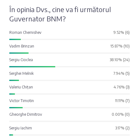
Fotografia
Sondaj
În opinia Dvs., cine va fi următorul
zilei
Eximbank
Guvernator BNM?
Citatul
Roman Chernishev
9.52% (6)
FinComBank
zilei
Vadim Brinzan
15.87% (10)
Maib
Sergiu Cioclea
38.10% (24)
Moldindconbank
Serghei Melnik
7.94% (5)
Valeriu Chițan
4.76% (3)
OTP Bank
Victor Timotin
11.11% (7)
ProCredit Bank
Gheorghe Dimitrov
0.00% (0)
Victoriabank
Sergiu Iachim
3.17% (2)