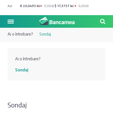
Azi:
€ 20,0493 lei
0,0043
$ 17,3737 lei
0,0045
Ai o întrebare?
Sondaj
Noutăți
Ai o întrebare?
Blog de
Credite
Sondaj
bancher
Curs
Comerțbank
Dicționar
valutar
Energbank
Ai o
Joburi
Depozite
întrebare?
Sondaj
EuroCreditBank