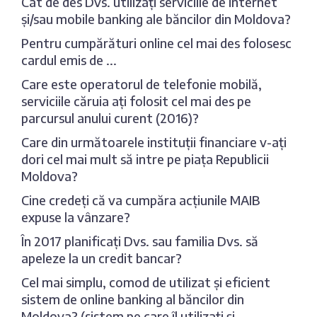
Cât de des Dvs. utilizați serviciile de internet
și/sau mobile banking ale băncilor din Moldova?
Pentru cumpărături online cel mai des folosesc
cardul emis de ...
Care este operatorul de telefonie mobilă,
serviciile căruia ați folosit cel mai des pe
parcursul anului curent (2016)?
Care din următoarele instituții financiare v-ați
dori cel mai mult să intre pe piața Republicii
Moldova?
Cine credeți că va cumpăra acțiunile MAIB
expuse la vânzare?
În 2017 planificați Dvs. sau familia Dvs. să
apeleze la un credit bancar?
Cel mai simplu, comod de utilizat și eficient
sistem de online banking al băncilor din
Moldova? (sistem pe care îl utilizați și