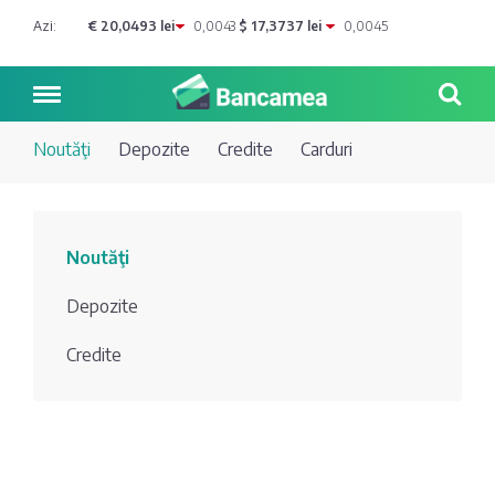
Azi:
€ 20,0493 lei
0,0043
$ 17,3737 lei
0,0045
Noutăţi
Depozite
Credite
Carduri
Noutăți
Noutăţi
Blog de
Credite
Depozite
bancher
Curs
Comerțbank
Credite
Dicționar
valutar
Energbank
Ai o
Joburi
Depozite
întrebare?
EuroCreditBank