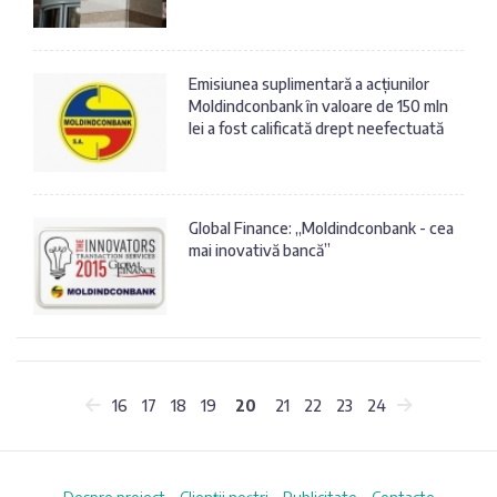
Emisiunea suplimentară a acțiunilor
Moldindconbank în valoare de 150 mln
lei a fost calificată drept neefectuată
Global Finance: „Moldindconbank - cea
mai inovativă bancă”
16
17
18
19
20
21
22
23
24