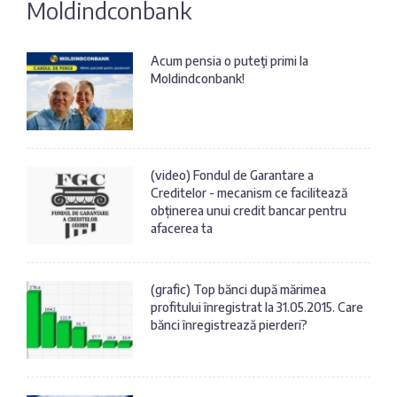
Moldindconbank
Fotografia
Sondaj
zilei
Eximbank
Acum pensia o puteţi primi la
Moldindconbank!
Citatul
FinComBank
zilei
Maib
(video) Fondul de Garantare a
Creditelor - mecanism ce facilitează
Moldindconbank
obținerea unui credit bancar pentru
afacerea ta
OTP Bank
(grafic) Top bănci după mărimea
profitului înregistrat la 31.05.2015. Care
ProCredit Bank
bănci înregistrează pierderi?
Victoriabank