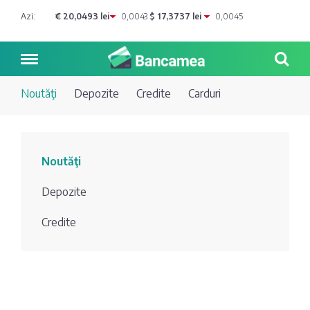
Azi:
€ 20,0493 lei
0,0043
$ 17,3737 lei
0,0045
Noutăţi
Depozite
Credite
Carduri
Noutăți
Noutăţi
Blog de
Credite
Depozite
bancher
Curs
Comerțbank
Credite
Dicționar
valutar
Energbank
Ai o
Joburi
Depozite
întrebare?
EuroCreditBank