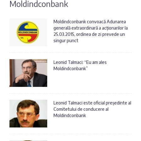
Moldindconbank
Fotografia
Sondaj
zilei
Eximbank
Moldindconbank convoacă Adunarea
generală extraordinară a acționarilor la
Citatul
25.03.2015, ordinea de zi prevede un
FinComBank
zilei
singur punct
Maib
Leonid Talmaci: “Eu am ales
Moldindconbank”
Moldindconbank
OTP Bank
Leonid Talmaci este oficial președinte al
Comitetului de conducere al
ProCredit Bank
Moldindconbank
Victoriabank