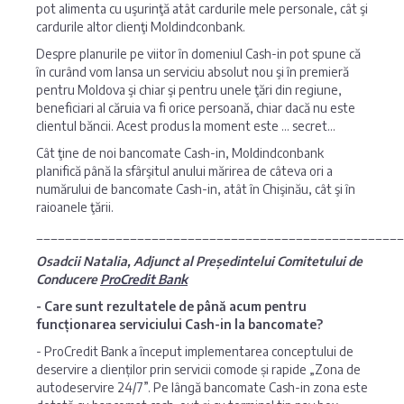
pot alimenta cu uşurinţă atât cardurile mele personale, cât şi
cardurile altor clienţi Moldindconbank.
Despre planurile pe viitor în domeniul Cash-in pot spune că
în curând vom lansa un serviciu absolut nou şi în premieră
pentru Moldova şi chiar şi pentru unele ţări din regiune,
beneficiari al căruia va fi orice persoană, chiar dacă nu este
clientul băncii. Acest produs la moment este … secret…
Cât ţine de noi bancomate Cash-in, Moldindconbank
planifică până la sfârşitul anului mărirea de câteva ori a
numărului de bancomate Cash-in, atât în Chişinău, cât şi în
raioanele ţării.
___________________________________________________
Osadcii Natalia, Adjunct al Președintelui Comitetului de
Conducere
ProCredit Bank
- Care sunt rezultatele de până acum pentru
funcționarea serviciului Cash-in la bancomate?
- ProCredit Bank a început implementarea conceptului de
deservire a clienților prin servicii comode și rapide „Zona de
autodeservire 24/7”. Pe lângă bancomate Cash-in zona este