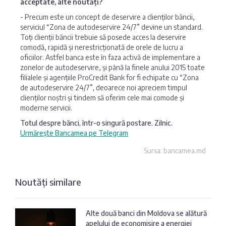
acceptate, alte noutăți?
- Precum este un concept de deservire a clienților băncii,
serviciul “Zona de autodeservire 24/7” devine un standard.
Toți clienții băncii trebuie să posede acces la deservire
comodă, rapidă și nerestricționată de orele de lucru a
oficiilor. Astfel banca este în faza activă de implementare a
zonelor de autodeservire, și până la finele anului 2015 toate
filialele și agențiile ProCredit Bank for fi echipate cu “Zona
de autodeservire 24/7”, deoarece noi apreciem timpul
clienților noștri și tindem să oferim cele mai comode și
moderne servicii.
Totul despre bănci, într-o singură postare. Zilnic.
Urmărește Bancamea pe Telegram
Sursa: bancamea.md
Noutăți similare
Alte două banci din Moldova se alătură
apelului de economisire a energiei