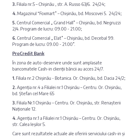
3.
Filiala nr.5 – Chișinău , str. A. Russo 63/6. 24/24;
4.
Magazinul “Foxmart” – Chișinău, bd. Moscovei 5. 24/24;
5.
Centrul Comercial „ Grand Hall” – Chișinău, bd. Negruzzi
2/4. Program de lucru: 09.00 - 21.00;
6.
Centrul Comercial „ Elat” – Chișinău, bd. Decebal 99.
Program de lucru: 09.00 - 21.00”.
ProCredit Bank
În zona de auto-deservire unde sunt amplasate
bancomatele Cash-in clienții băncii au acces 24/7.
1.
Filiala nr.2 Chișinău - Botanica. Or. Chișinău, bd. Dacia 24/2;
2.
Agenția nr.4 a Filialei nr.1 Chișinău – Centru. Or. Chișinău,
bd. Ștefan cel Mare 65
3.
Filiala Nr.1 Chișinău – Centru. Or. Chișinău, str. Renașterii
Naționale 12.
4.
Agenția nr.1 a Filialei nr.1 Chișinău – Centru. Or. Chișinău,
str. Calea Ieșilor 5.
Care sunt rezultatele actuale ale oferirii serviciului cash-in și