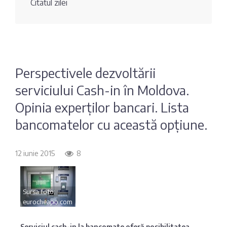
Citatul zilei
Fotografia
Sondaj
zilei
Eximbank
Citatul
FinComBank
zilei
Perspectivele dezvoltării
serviciului Cash-in în Moldova.
Maib
Opinia experților bancari. Lista
Moldindconbank
bancomatelor cu această opțiune.
OTP Bank
12 iunie 2015
8
ProCredit Bank
Sursa foto:
eurocheapo.com
Victoriabank
Serviciul cash-in la bancomate oferă posibilitatea