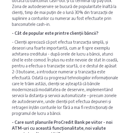
dotată cu bancomat cash-out și cu terminal tip pay box.
Zona de autodeservire se bucură de popularitate înaltă la
clienți, timp de mai puțin de o lună 30% din tranzacții de
suplinire a conturilor cu numerar au fost efectuate prin
bancomatele cash-in.
- Cât de popular este printre clienții băncii?
- Clienții apreciază că pot efectua tranzacția simplă, și
deseori una foarte importantă, cum ar fi spre exemplu
achitarea creditului - după orele de lucru a băncii, atunci
cînd le este comod. În plus nu este nevoie de stat în coadă,
pentru a efectua o tranzacție scurtă, ci e destul de apăsat
2-3 butoane, a introduce numerar și tranzacția este
efectuată. Odată cu progresul tehnologiilor informaționale
care le trăim astăzi, clienții se așteaptă că băncile
modernizează modalitatea de deservire, implementând
servicii la distanța și servicii automatizate – precum zonele
de autodeservire, unde clienții pot efectua depuneri și
retrageri în/din conturile lor fără a mai fi restricționați de
programul de lucru a băncii.
- Care sunt planurile ProCredit Bank pe viitor - noi
ATM-uri cu această funcționalitate, noi valute