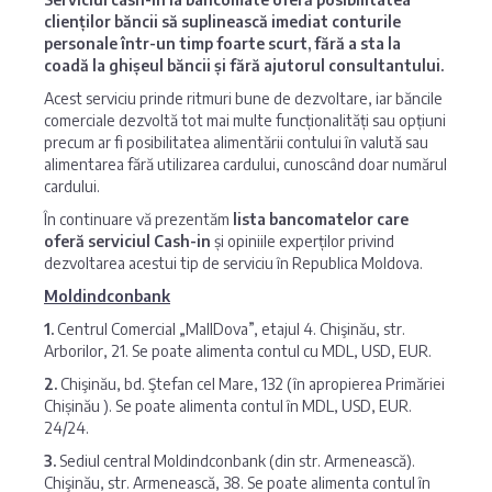
clienților băncii să suplinească imediat conturile
personale într-un timp foarte scurt, fără a sta la
coadă la ghișeul băncii și fără ajutorul consultantului.
Acest serviciu prinde ritmuri bune de dezvoltare, iar băncile
comerciale dezvoltă tot mai multe funcționalități sau opțiuni
precum ar fi posibilitatea alimentării contului în valută sau
alimentarea fără utilizarea cardului, cunoscând doar numărul
cardului.
În continuare vă prezentăm
lista bancomatelor care
oferă serviciul Cash-in
și opiniile experților privind
dezvoltarea acestui tip de serviciu în Republica Moldova.
Moldindconbank
1.
Centrul Comercial „MallDova”, etajul 4. Chişinău, str.
Arborilor, 21. Se poate alimenta contul cu MDL, USD, EUR.
2.
Chişinău, bd. Ştefan cel Mare, 132 (în apropierea Primăriei
Chișinău ). Se poate alimenta contul în MDL, USD, EUR.
24/24.
3.
Sediul central Moldindconbank (din str. Armenească).
Chişinău, str. Armenească, 38. Se poate alimenta contul în