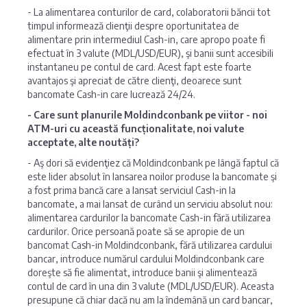
- La alimentarea conturilor de card, colaboratorii băncii tot
timpul informează clienţii despre oportunitatea de
alimentare prin intermediul Cash-in, care apropo poate fi
efectuat în 3 valute (MDL/USD/EUR), şi banii sunt accesibili
instantaneu pe contul de card. Acest fapt este foarte
avantajos şi apreciat de către clienţi, deoarece sunt
bancomate Cash-in care lucrează 24/24.
- Care sunt planurile Moldindconbank pe viitor - noi
ATM-uri cu această funcționalitate, noi valute
acceptate, alte noutăți?
- Aş dori să evidenţiez că Moldindconbank pe lângă faptul că
este lider absolut în lansarea noilor produse la bancomate şi
a fost prima bancă care a lansat serviciul Cash-in la
bancomate, a mai lansat de curând un serviciu absolut nou:
alimentarea cardurilor la bancomate Cash-in fără utilizarea
cardurilor. Orice persoană poate să se apropie de un
bancomat Cash-in Moldindconbank, fără utilizarea cardului
bancar, introduce numărul cardului Moldindconbank care
doreşte să fie alimentat, introduce banii şi alimentează
contul de card în una din 3 valute (MDL/USD/EUR). Aceasta
presupune că chiar dacă nu am la îndemână un card bancar,