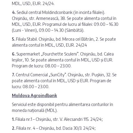
MDL, USD, EUR. 24/24.
4.
Sediul central Moldindconbank (în incinta filialei).
Chişinău, str. Armenească, 38. Se poate alimenta contul în
MDL, USD, EUR. Programul de lucru al filialei: 09.00 – 16.30
(Luni - Vineri), 09.00 – 14.30 (Sâmbătă).
5.
Filiala Stabil. Chişinău, bd. Mircea cel Bătrân, 2. Se poate
alimenta contul în MDL, USD, EUR. 24/24
6.
Supermarket „Fourchette Sculeni”. Chişinău, bd. Calea
Ieşilor, 10. Se poate alimenta contul în MDL, USD și EUR.
Program de lucru: 08.00 – 23.00.
7.
Centrul Comercial „SunCity”. Chişinău, str. Puşkin, 32. Se
poate alimenta contul în MDL, USD și EUR. Program de
lucru: 08.00 – 23.00.
Moldova Agroindbank
Serviciul este disponibil pentru alimentarea conturilor în
moneda națională (MDL).
1.
Filiala nr.1 – Chișinău, str. V. Alecsandri 115. 24/24;
2.
Filiala nr. 4 – Chișinău, bd. Dacia 30/3. 24/24;