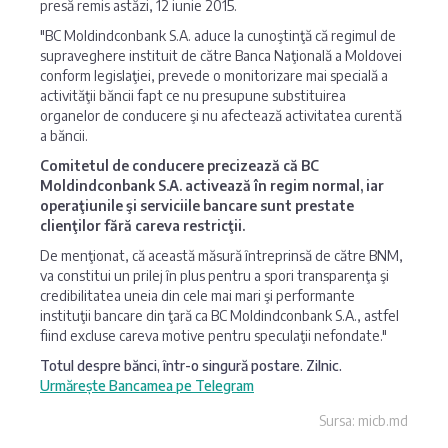
presă remis astăzi, 12 iunie 2015.
"BC Moldindconbank S.A. aduce la cunoştinţă că regimul de
supraveghere instituit de către Banca Naţională a Moldovei
conform legislaţiei, prevede o monitorizare mai specială a
activităţii băncii fapt ce nu presupune substituirea
organelor de conducere şi nu afectează activitatea curentă
a băncii.
Comitetul de conducere precizează că BC
Moldindconbank S.A. activează în regim normal, iar
operaţiunile şi serviciile bancare sunt prestate
clienţilor fără careva restricţii.
De menţionat, că această măsură întreprinsă de către BNM,
va constitui un prilej în plus pentru a spori transparenţa şi
credibilitatea uneia din cele mai mari şi performante
instituţii bancare din ţară ca BC Moldindconbank S.A., astfel
fiind excluse careva motive pentru speculaţii nefondate."
Totul despre bănci, într-o singură postare. Zilnic.
Urmărește Bancamea pe Telegram
Sursa: micb.md