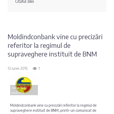
Citatul zilei
Fotografia
Sondaj
zilei
Eximbank
Citatul
FinComBank
zilei
Moldindconbank vine cu precizări
referitor la regimul de
Maib
supraveghere instituit de BNM
Moldindconbank
12 iunie 2015
1
OTP Bank
Sursa foto:
ProCredit Bank
micb.md
Victoriabank
Moldindconbank vine cu precizări referitor la regimul de
supraveghere instituit de BNM, printr-un comunicat de