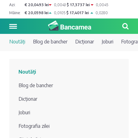
Azi:
€ 20,0493 lei
0,0043
$ 17,3737 lei
0,0045
Mâine:
€ 20,0598 lei
0,0105
$ 17,4017 lei
0,0280
Noutăți
Blog de bancher
Dicționar
Joburi
Fotograf
Noutăți
Noutăți
Blog de
Credite
Blog de bancher
bancher
Curs
Comerțbank
Dicționar
Dicționar
valutar
Joburi
Energbank
Ai o
Joburi
Depozite
întrebare?
Fotografia zilei
EuroCreditBank