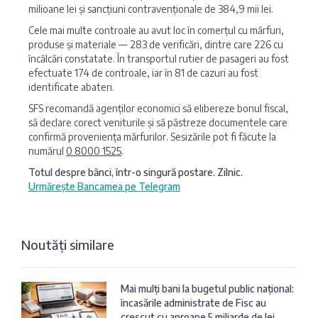
milioane lei și sancțiuni contravenționale de 384,9 mii lei.
Cele mai multe controale au avut loc în comerțul cu mărfuri,
produse și materiale — 283 de verificări, dintre care 226 cu
încălcări constatate. În transportul rutier de pasageri au fost
efectuate 174 de controale, iar în 81 de cazuri au fost
identificate abateri.
SFS recomandă agenților economici să elibereze bonul fiscal,
să declare corect veniturile și să păstreze documentele care
confirmă proveniența mărfurilor. Sesizările pot fi făcute la
numărul
0 8000 1525
.
Totul despre bănci, într-o singură postare. Zilnic.
Urmărește Bancamea pe Telegram
Noutăți similare
Mai mulți bani la bugetul public național:
încasările administrate de Fisc au
crescut cu aproape 5 miliarde de lei