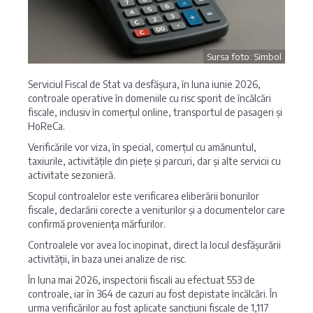
Sursa foto: Simbol
Serviciul Fiscal de Stat va desfășura, în luna iunie 2026,
controale operative în domeniile cu risc sporit de încălcări
fiscale, inclusiv în comerțul online, transportul de pasageri și
HoReCa.
Verificările vor viza, în special, comerțul cu amănuntul,
taxiurile, activitățile din piețe și parcuri, dar și alte servicii cu
activitate sezonieră.
Scopul controalelor este verificarea eliberării bonurilor
fiscale, declarării corecte a veniturilor și a documentelor care
confirmă proveniența mărfurilor.
Controalele vor avea loc inopinat, direct la locul desfășurării
activității, în baza unei analize de risc.
În luna mai 2026, inspectorii fiscali au efectuat 553 de
controale, iar în 364 de cazuri au fost depistate încălcări. În
urma verificărilor au fost aplicate sancțiuni fiscale de 1,117