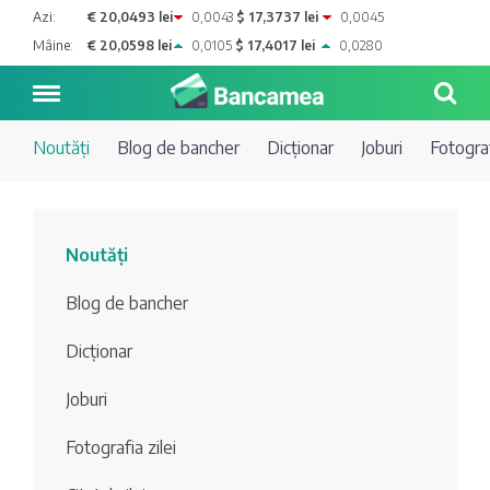
Azi:
€ 20,0493 lei
0,0043
$ 17,3737 lei
0,0045
Mâine:
€ 20,0598 lei
0,0105
$ 17,4017 lei
0,0280
Noutăți
Blog de bancher
Dicționar
Joburi
Fotograf
Noutăți
Noutăți
Blog de
Credite
Blog de bancher
bancher
Curs
Comerțbank
Dicționar
Dicționar
valutar
Joburi
Energbank
Ai o
Joburi
Depozite
întrebare?
Fotografia zilei
EuroCreditBank