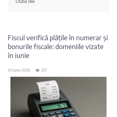
Citatul zilei
Fotografia
Sondaj
zilei
Eximbank
Citatul
FinComBank
zilei
Fiscul verifică plățile în numerar și
bonurile fiscale: domeniile vizate
Maib
în iunie
Moldindconbank
03 iunie 2026
257
OTP Bank
ProCredit Bank
Victoriabank