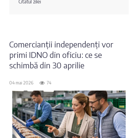
Citatul zilei
Fotografia
Sondaj
zilei
Eximbank
Citatul
FinComBank
zilei
Comercianții independenți vor
primi IDNO din oficiu: ce se
Maib
schimbă din 30 aprilie
Moldindconbank
04 mai 2026
74
OTP Bank
ProCredit Bank
Victoriabank