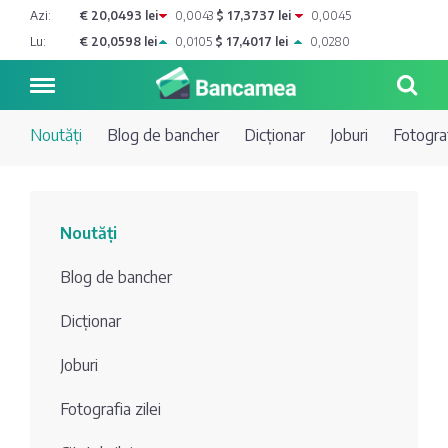
Azi:
€ 20,0493 lei
0,0043
$ 17,3737 lei
0,0045
Lu:
€ 20,0598 lei
0,0105
$ 17,4017 lei
0,0280
Noutăți
Blog de bancher
Dicționar
Joburi
Fotograf
Noutăți
Noutăți
Blog de
Credite
Blog de bancher
bancher
Curs
Comerțbank
Dicționar
Dicționar
valutar
Joburi
Energbank
Ai o
Joburi
Depozite
întrebare?
Fotografia zilei
EuroCreditBank