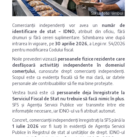
Sursa foto: simbol
Comercianții independenți vor avea un
număr de
identificare de stat – IDNO
, atribuit din oficiu, fără
drumuri și fără cereri suplimentare. Schimbarea vine după
intrarea în vigoare, pe
30 aprilie 2026
, a Legii nr. 54/2026
pentru modificarea Codului fiscal.
Noile prevederi vizează
persoanele fizice rezidente care
desfășoară activități independente în domeniul
comerțului
, cunoscute drept comercianți independenți.
Scopul este ca evidența fiscală să fie mai clară, iar datele
personale ale contribuabililor să fie mai bine protejate.
Vestea bună este că
persoanele deja înregistrate la
Serviciul Fiscal de Stat nu trebuie să facă nimic în plus
.
SFS și Agenția Servicii Publice vor transmite între ele
informațiile necesare, iar IDNO-ul va fi atribuit automat.
Concret, comercianții independenți înregistrați la SFS până la
1 iulie 2026
vor fi luați în evidență de Agenția Servicii
Publice în Registrul de stat al unităților de drept. IDNO-ul