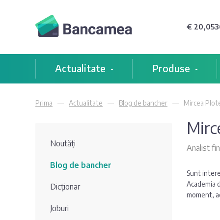
€ 20,0536
Actualitate
Produse
Prima
Actualitate
Blog de bancher
Mircea Plo
Mirc
Noutăți
Analist fi
Blog de bancher
Sunt intere
Academia de
Dicționar
moment, ac
Joburi