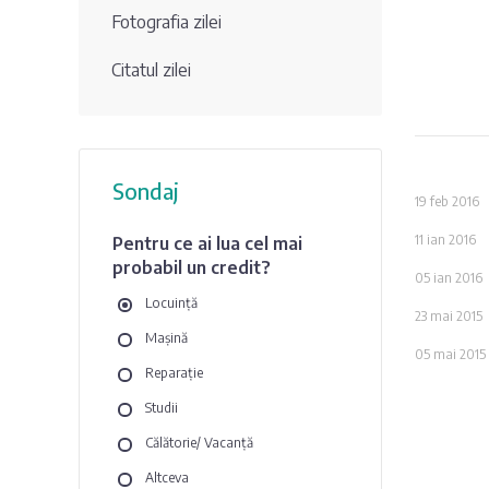
Fotografia zilei
Citatul zilei
Sondaj
19 feb 2016
11 ian 2016
Pentru ce ai lua cel mai
probabil un credit?
05 ian 2016
Locuință
23 mai 2015
Mașină
05 mai 2015
Reparație
Studii
Călătorie/ Vacanță
Altceva