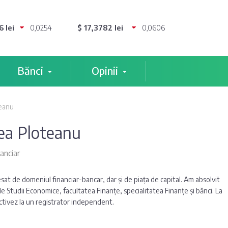
 lei
0,0254
$ 17,3782 lei
0,0606
Bănci
Opinii
teanu
ea Ploteanu
nanciar
sat de domeniul financiar-bancar, dar și de piața de capital. Am absolvit
 Studii Economice, facultatea Finanțe, specialitatea Finanțe și bănci. La
tivez la un registrator independent.