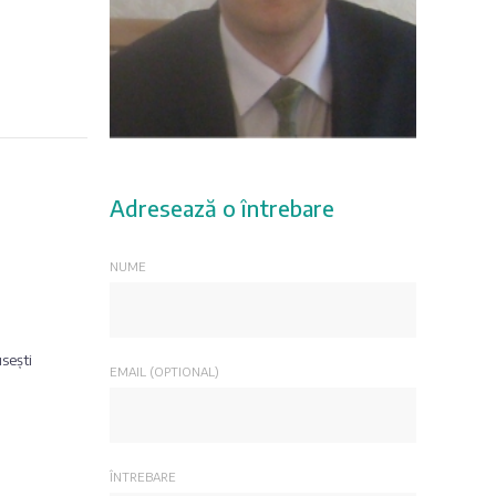
Adresează o întrebare
NUME
sești
EMAIL (OPTIONAL)
ÎNTREBARE