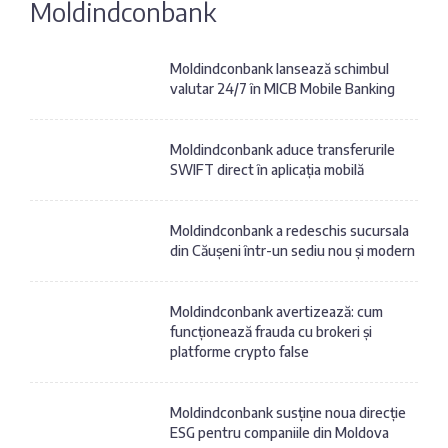
Moldindconbank
Fotografia
Sondaj
zilei
Eximbank
Moldindconbank lansează schimbul
valutar 24/7 în MICB Mobile Banking
Citatul
FinComBank
zilei
Moldindconbank aduce transferurile
SWIFT direct în aplicația mobilă
Maib
Moldindconbank
Moldindconbank a redeschis sucursala
din Căușeni într-un sediu nou și modern
OTP Bank
Moldindconbank avertizează: cum
funcționează frauda cu brokeri și
ProCredit Bank
platforme crypto false
Victoriabank
Moldindconbank susține noua direcție
ESG pentru companiile din Moldova