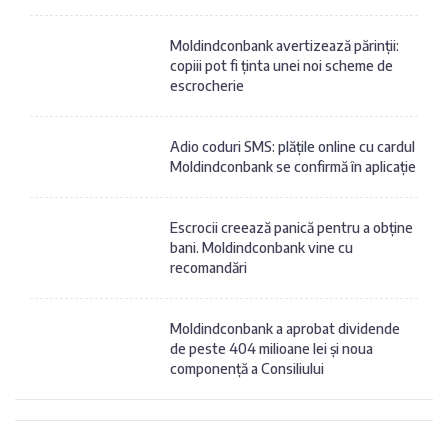
Moldindconbank avertizează părinții:
copiii pot fi ținta unei noi scheme de
escrocherie
Adio coduri SMS: plățile online cu cardul
Moldindconbank se confirmă în aplicație
Escrocii creează panică pentru a obține
bani. Moldindconbank vine cu
recomandări
Moldindconbank a aprobat dividende
de peste 404 milioane lei și noua
componență a Consiliului