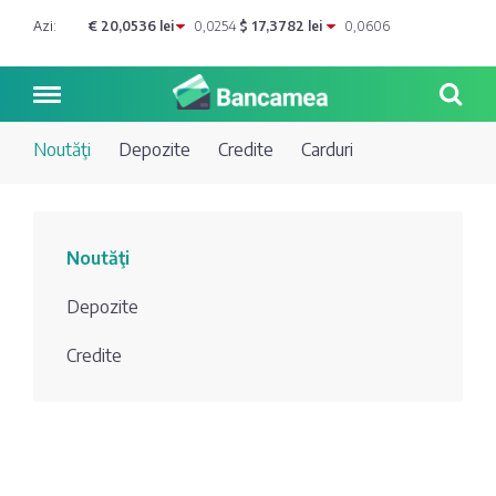
Azi:
€ 20,0536 lei
0,0254
$ 17,3782 lei
0,0606
Noutăţi
Depozite
Credite
Carduri
Noutăți
Noutăţi
Blog de
Credite
Depozite
bancher
Curs
Comerțbank
Credite
Dicționar
valutar
Energbank
Ai o
Joburi
Depozite
întrebare?
EuroCreditBank