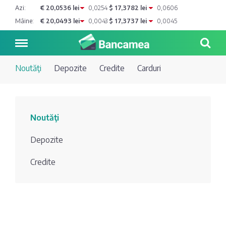
Azi:
€ 20,0536 lei
0,0254
$ 17,3782 lei
0,0606
Mâine:
€ 20,0493 lei
0,0043
$ 17,3737 lei
0,0045
Noutăţi
Depozite
Credite
Carduri
Noutăți
Noutăţi
Blog de
Credite
Depozite
bancher
Curs
Comerțbank
Credite
Dicționar
valutar
Energbank
Ai o
Joburi
Depozite
întrebare?
EuroCreditBank