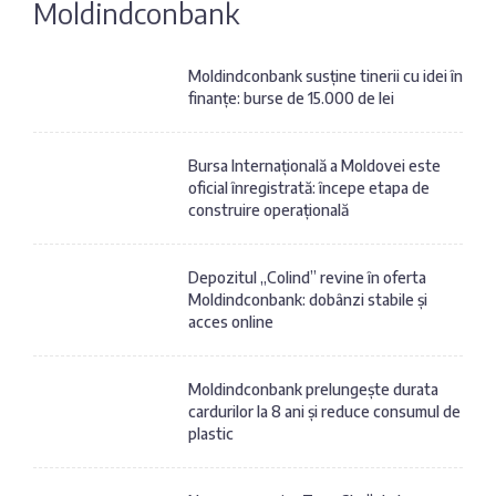
Moldindconbank
Fotografia
Sondaj
zilei
Eximbank
Moldindconbank susține tinerii cu idei în
finanțe: burse de 15.000 de lei
Citatul
FinComBank
zilei
Bursa Internațională a Moldovei este
oficial înregistrată: începe etapa de
Maib
construire operațională
Moldindconbank
Depozitul „Colind” revine în oferta
Moldindconbank: dobânzi stabile și
OTP Bank
acces online
ProCredit Bank
Moldindconbank prelungește durata
cardurilor la 8 ani și reduce consumul de
plastic
Victoriabank