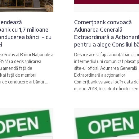
endează
Comerțbank convoacă
ank cu 1,7 milioane
Adunarea Generală
conducerea băncii – cu
Extraordinară a Acționari
i
pentru a alege Consiliul bă
xecutiv al Băncii Naționale a
Despre acest fapt anunță banca p
BNM) a decis aplicarea
intermediul uni comunicat plasat 
cu amendă față de
site-ul oficial. Adunarea Generală
 și față de membrii
Extraordinară a acționarilor
 de conducere ai băncii ...
Comerțbank va avea loc în data de
martie 2018, în cadrul oficiului centr