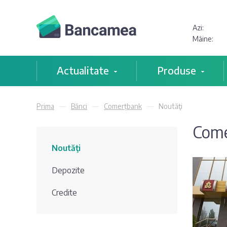
Azi:
Mâine:
Actualitate
Produse
Prima
Bănci
Comerțbank
Noutăţi
Come
Noutăţi
Depozite
Credite