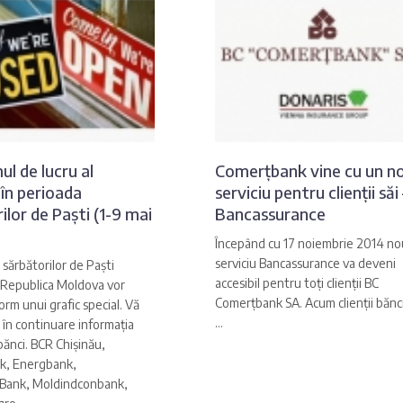
l de lucru al
Comerțbank vine cu un n
 în perioada
serviciu pentru clienții săi 
ilor de Paști (1-9 mai
Bancassurance
Începând cu 17 noiembrie 2014 no
serviciu Bancassurance va deveni
 sărbătorilor de Paști
accesibil pentru toți clienții BC
n Republica Moldova vor
Comerțbank SA. Acum clienții bănci
orm unui grafic special. Vă
...
în continuare informația
bănci. BCR Chișinău,
k, Energbank,
Bank, Moldindconbank,