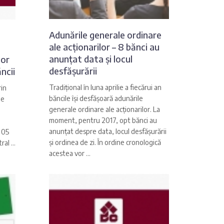
Adunările generale ordinare
ale acționarilor – 8 bănci au
anunțat data și locul
lor
desfășurării
ncii
Tradițional în luna aprilie a fiecărui an
rin
băncile își desfășoară adunările
pe
generale ordinare ale acționarilor. La
moment, pentru 2017, opt bănci au
anunțat despre data, locul desfășurării
 05
și ordinea de zi. În ordine cronologică
al ...
acestea vor ...