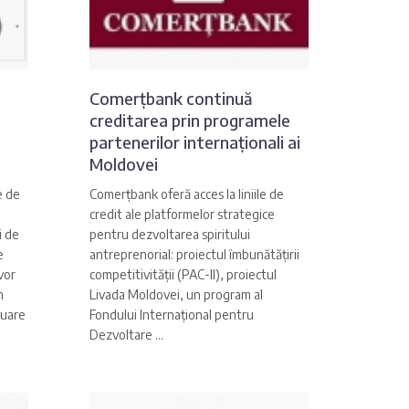
Comerțbank continuă
creditarea prin programele
partenerilor internaționali ai
Moldovei
e de
Comerțbank oferă acces la liniile de
credit ale platformelor strategice
i de
pentru dezvoltarea spiritului
e
antreprenorial: proiectul îmbunătățirii
 vor
competitivității (PAC-II), proiectul
n
Livada Moldovei, un program al
nuare
Fondului Internațional pentru
Dezvoltare ...