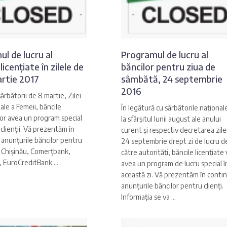
l de lucru al
Programul de lucru al
licențiate în zilele de
băncilor pentru ziua de
artie 2017
sâmbătă, 24 septembrie
2016
sărbătorii de 8 martie, Zilei
ale a Femeii, băncile
În legătură cu sărbătorile național
vor avea un program special
la sfârșitul lunii august ale anului
 clienții. Vă prezentăm în
curent și respectiv decretarea zile
anunțurile băncilor pentru
24 septembrie drept zi de lucru d
R Chișinău, Comerțbank,
către autorități, băncile licențiate
 EuroCreditBank ...
avea un program de lucru special î
această zi. Vă prezentăm în conti
anunțurile băncilor pentru clienți.
Informația se va ...