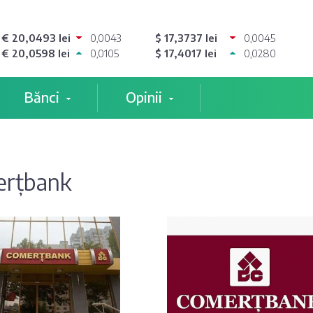
€ 20,0493 lei
0,0043
$ 17,3737 lei
0,0045
€ 20,0598 lei
0,0105
$ 17,4017 lei
0,0280
Bănci
Opinii
rțbank