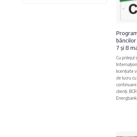
Programu
băncilor 
7 și 8 m
Cu prilejul 
Internațion
licențiate 
de lucru cu
continuare 
clienți. BC
Energbank,