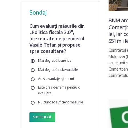
Sondaj
BNM am
Cum evaluați măsurile din
Comerțb
„Politica fiscală 2.0”,
lei, iar 
prezentate de premierul
551 mii le
Vasile Tofan și propuse
Comitetul e
spre consultare?
Moldovei (
Mai degrabă benefice
sancțiunii 
Comerțbank
Mai degrabă nefavorabile
Comitetului
Au și avantaje, și riscuri
Este prea devreme pentru o
evaluare
Nu cunosc suficient măsurile
VOTEAZĂ