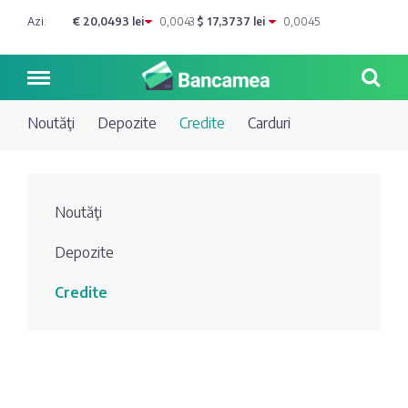
Azi:
€ 20,0493 lei
0,0043
$ 17,3737 lei
0,0045
Noutăţi
Depozite
Credite
Carduri
Noutăți
Noutăţi
Blog de
Credite
Depozite
bancher
Curs
Comerțbank
Credite
Dicționar
valutar
Energbank
Ai o
Joburi
Depozite
întrebare?
EuroCreditBank