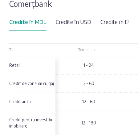
Comerțbank
Fotografia
Sondaj
zilei
Eximbank
Credite în MDL
Credite în USD
Credite în EUR
Citatul
FinComBank
zilei
Titlu
Titlu
Termeni, luni
Maib
Retail
Retail
1 - 24
Moldindconbank
Credit de consum cu gaj
Credit de consum cu gaj
3 - 60
OTP Bank
Credit auto
Credit auto
12 - 60
ProCredit Bank
Credit pentru investiții
Credit pentru investiții
12 - 180
imobiliare
imobiliare
Victoriabank