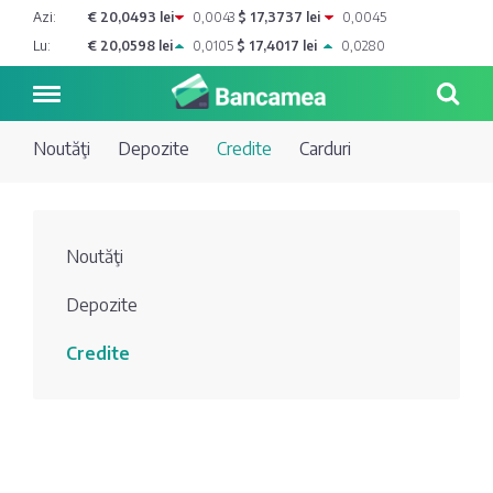
Azi:
€ 20,0493 lei
0,0043
$ 17,3737 lei
0,0045
Lu:
€ 20,0598 lei
0,0105
$ 17,4017 lei
0,0280
Noutăţi
Depozite
Credite
Carduri
Noutăți
Noutăţi
Blog de
Credite
Depozite
bancher
Curs
Comerțbank
Credite
Dicționar
valutar
Energbank
Ai o
Joburi
Depozite
întrebare?
EuroCreditBank