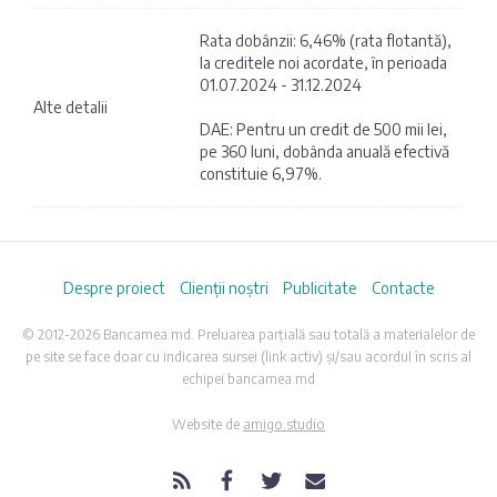
Rata dobânzii: 6,46% (rata flotantă),
la creditele noi acordate, în perioada
01.07.2024 - 31.12.2024
Alte detalii
DAE: Pentru un credit de 500 mii lei,
pe 360 luni, dobânda anuală efectivă
constituie 6,97%.
Despre proiect
Clienții noștri
Publicitate
Contacte
© 2012-2026 Bancamea.md. Preluarea parțială sau totală a materialelor de
pe site se face doar cu indicarea sursei (link activ) și/sau acordul în scris al
echipei bancamea.md
Website de
amigo.studio