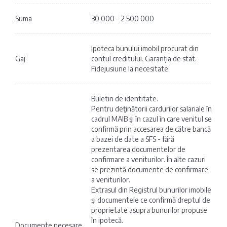
Suma
30 000 - 2 500 000
Ipoteca bunului imobil procurat din
Gaj
contul creditului. Garanția de stat.
Fidejusiune la necesitate.
Buletin de identitate.
Pentru deţinătorii cardurilor salariale în
cadrul MAIB şi în cazul în care venitul se
confirmă prin accesarea de către bancă
a bazei de date a SFS - fără
prezentarea documentelor de
confirmare a veniturilor. În alte cazuri
se prezintă documente de confirmare
a veniturilor.
Extrasul din Registrul bunurilor imobile
şi documentele ce confirmă dreptul de
proprietate asupra bunurilor propuse
în ipotecă.
Documente necesare