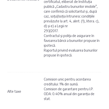
certificatul, eliberat de Instituția
publică „Cadastru bunurilor imobile”,
care confirmă că solicitantul și, după
caz, soțul/soția întrunesc condițiile
prevăzute la art. 4, alint. (1), litera. c),
d) și e) a Legii nr
293/2017.
Contractul şi poliţa de asigurare în
favoarea băncii a bunurilor propuse în
ipotecă.
Raportul privind evaluarea bunurilor
propuse în ipotecă.
Comision unic pentru acordarea
creditului: 1% din sumă.
Comision de garantare pentru I.P.
Alte taxe
ODA: 0.40% anual din garanția de
stat.