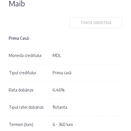
Maib
Fotografia
Sondaj
zilei
Eximbank
TOATE CREDITELE
Citatul
FinComBank
zilei
Prima Casă
Maib
Moneda creditului
MDL
Moldindconbank
Tipul creditului
Prima casă
OTP Bank
Rata dobânzii
6.46%
ProCredit Bank
Tipul ratei dobânzii
flotanta
Victoriabank
Termen (luni)
6 - 360 luni