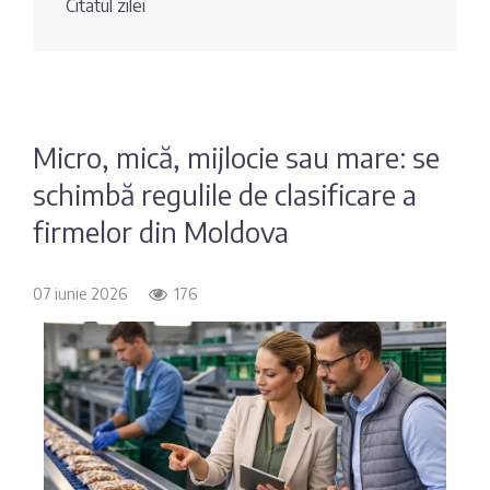
Citatul zilei
Fotografia
Sondaj
zilei
Eximbank
Citatul
FinComBank
zilei
Micro, mică, mijlocie sau mare: se
schimbă regulile de clasificare a
Maib
firmelor din Moldova
Moldindconbank
07 iunie 2026
176
OTP Bank
ProCredit Bank
Victoriabank