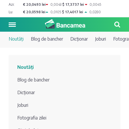
Azi:
€ 20,0493 lei
0,0043
$ 17,3737 lei
0,0045
Lu:
€ 20,0598 lei
0,0105
$ 17,4017 lei
0,0280
Noutăți
Blog de bancher
Dicționar
Joburi
Fotograf
Noutăți
Noutăți
Blog de
Credite
Blog de bancher
bancher
Curs
Comerțbank
Dicționar
Dicționar
valutar
Joburi
Energbank
Ai o
Joburi
Depozite
întrebare?
Fotografia zilei
EuroCreditBank