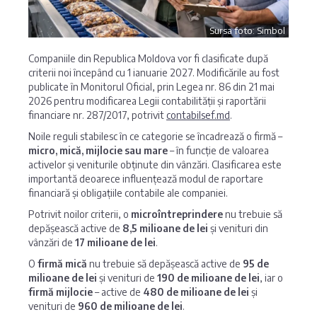
Sursa foto: Simbol
Companiile din Republica Moldova vor fi clasificate după
criterii noi începând cu 1 ianuarie 2027. Modificările au fost
publicate în Monitorul Oficial, prin Legea nr. 86 din 21 mai
2026 pentru modificarea Legii contabilității și raportării
financiare nr. 287/2017, potrivit
contabilsef.md
.
Noile reguli stabilesc în ce categorie se încadrează o firmă –
micro, mică, mijlocie sau mare
– în funcție de valoarea
activelor și veniturile obținute din vânzări. Clasificarea este
importantă deoarece influențează modul de raportare
financiară și obligațiile contabile ale companiei.
Potrivit noilor criterii, o
microîntreprindere
nu trebuie să
depășească active de
8,5 milioane de lei
și venituri din
vânzări de
17 milioane de lei
.
O
firmă mică
nu trebuie să depășească active de
95 de
milioane de lei
și venituri de
190 de milioane de lei
, iar o
firmă mijlocie
– active de
480 de milioane de lei
și
venituri de
960 de milioane de lei
.