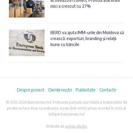
activează în comerț. Profitul afacerilor
mici a crescut cu 27%
BERD va ajuta IMM-urile din Moldova să
crească: exporturi, branding și relații
bune cu băncile
Despre proiect
Clienții noștri
Publicitate
Contacte
© 2012-2026 Bancamea.md. Preluarea parțială sau totală a materialelor de
pe site se face doar cu indicarea sursei (link activ) și/sau acordul în scris al
echipei bancamea.md
Website de
amigo.studio