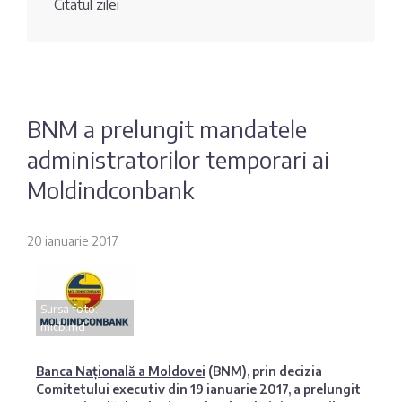
Citatul zilei
Fotografia
Sondaj
zilei
Eximbank
Citatul
FinComBank
zilei
BNM a prelungit mandatele
administratorilor temporari ai
Maib
Moldindconbank
Moldindconbank
20 ianuarie 2017
OTP Bank
Sursa foto:
ProCredit Bank
micb.md
Victoriabank
Banca Națională a Moldovei
(BNM), prin decizia
Comitetului executiv din 19 ianuarie 2017, a prelungit