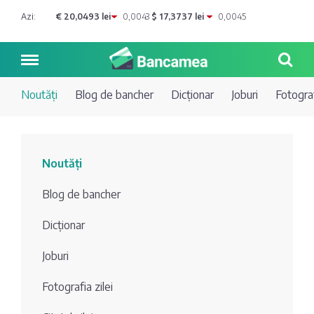
Azi:
€ 20,0493 lei
0,0043
$ 17,3737 lei
0,0045
Noutăți
Blog de bancher
Dicționar
Joburi
Fotograf
Noutăți
Noutăți
Blog de
Credite
Blog de bancher
bancher
Curs
Comerțbank
Dicționar
Dicționar
valutar
Joburi
Energbank
Ai o
Joburi
Depozite
întrebare?
Fotografia zilei
EuroCreditBank