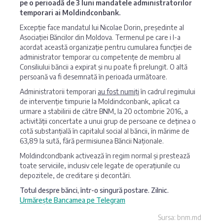
pe o perioadă de 3 luni mandatele administratorilor
temporari ai Moldindconbank.
Excepție face mandatul lui Nicolae Dorin, președinte al
Asociației Băncilor din Moldova. Termenul pe care i l-a
acordat această organizație pentru cumularea funcției de
administrator temporar cu competențe de membru al
Consiliului băncii a expirat și nu poate fi prelungit. O altă
persoană va fi desemnată în perioada următoare.
Administratorii temporari
au fost numiți
în cadrul regimului
de intervenție timpurie la Moldindconbank, aplicat ca
urmare a stabilirii de către BNM, la 20 octombrie 2016, a
activității concertate a unui grup de persoane ce deținea o
cotă substanțială în capitalul social al băncii, în mărime de
63,89 la sută, fără permisiunea Băncii Naționale.
Moldindcondbank activează în regim normal și prestează
toate serviciile, inclusiv cele legate de operațiunile cu
depozitele, de creditare și decontări.
Totul despre bănci, într-o singură postare. Zilnic.
Urmărește Bancamea pe Telegram
Sursa: bnm.md