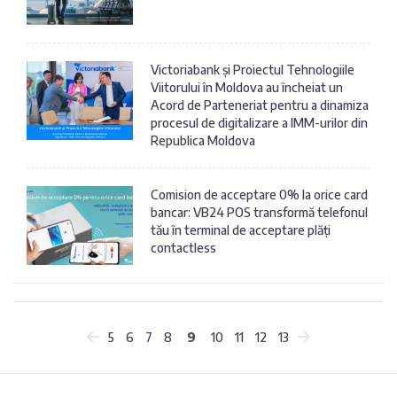
Victoriabank și Proiectul Tehnologiile
Viitorului în Moldova au încheiat un
Acord de Parteneriat pentru a dinamiza
procesul de digitalizare a IMM-urilor din
Republica Moldova
Comision de acceptare 0% la orice card
bancar: VB24 POS transformă telefonul
tău în terminal de acceptare plăți
contactless
5
6
7
8
9
10
11
12
13