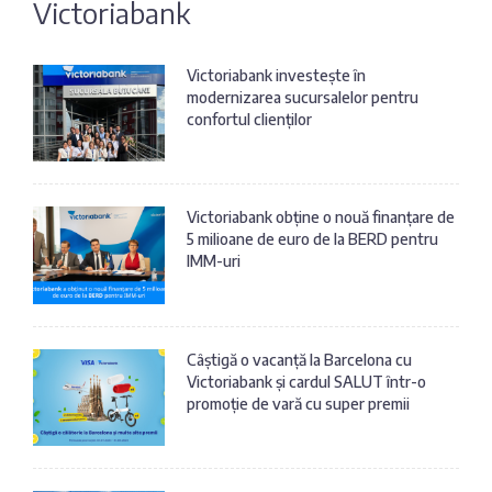
Victoriabank
Fotografia
Sondaj
zilei
Eximbank
Victoriabank investește în
modernizarea sucursalelor pentru
Citatul
confortul clienților
FinComBank
zilei
Maib
Victoriabank obține o nouă finanțare de
5 milioane de euro de la BERD pentru
Moldindconbank
IMM-uri
OTP Bank
Câștigă o vacanță la Barcelona cu
Victoriabank și cardul SALUT într-o
ProCredit Bank
promoție de vară cu super premii
Victoriabank