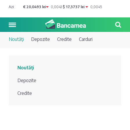
Azi:
€ 20,0493 lei
0,0043
$ 17,3737 lei
0,0045
Noutăţi
Depozite
Credite
Carduri
Noutăți
Noutăţi
Blog de
Credite
Depozite
bancher
Curs
Comerțbank
Credite
Dicționar
valutar
Energbank
Ai o
Joburi
Depozite
întrebare?
EuroCreditBank