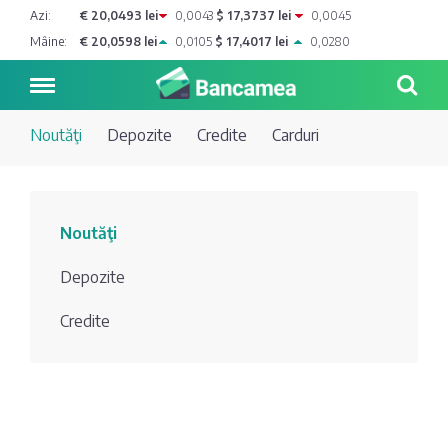
Azi:
€ 20,0493 lei
0,0043
$ 17,3737 lei
0,0045
Mâine:
€ 20,0598 lei
0,0105
$ 17,4017 lei
0,0280
Noutăţi
Depozite
Credite
Carduri
Noutăți
Noutăţi
Blog de
Credite
Depozite
bancher
Curs
Comerțbank
Credite
Dicționar
valutar
Energbank
Ai o
Joburi
Depozite
întrebare?
EuroCreditBank