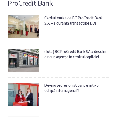
ProCredit Bank
Fotografia
Sondaj
zilei
Eximbank
Carduri emise de BC ProCredit Bank
S.A. – siguranța tranzacțiilor Dvs.
Citatul
FinComBank
zilei
Maib
(foto) BC ProCredit Bank SA a deschis
o nouă agenție în centrul capitalei
Moldindconbank
OTP Bank
Devino profesionist bancar într-o
echipă internațională!
ProCredit Bank
Victoriabank