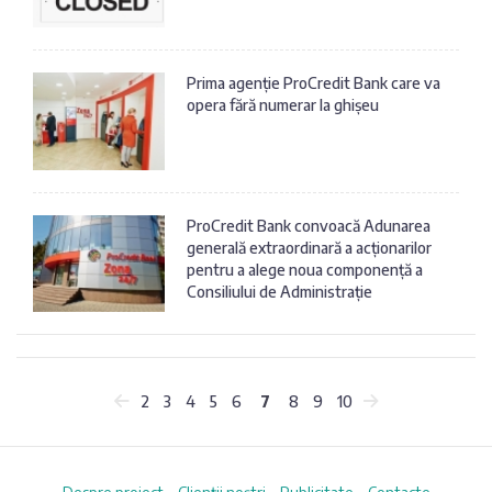
Prima agenție ProCredit Bank care va
opera fără numerar la ghișeu
ProCredit Bank convoacă Adunarea
generală extraordinară a acționarilor
pentru a alege noua componență a
Consiliului de Administrație
2
3
4
5
6
7
8
9
10