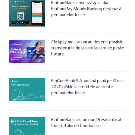
FinComBank lansează aplicația
FinComPay Mobile Banking destinată
persoanelor fizice
Clickpay.md – acum au devenit posibile
transferurile de la card la card de peste
hotare
FinСomBank S.A. amână până pe 31 mai
2020 plățile la creditele acordate
persoanelor fizice
FinComBank are un nou Președinte al
Comitetului de Conducere