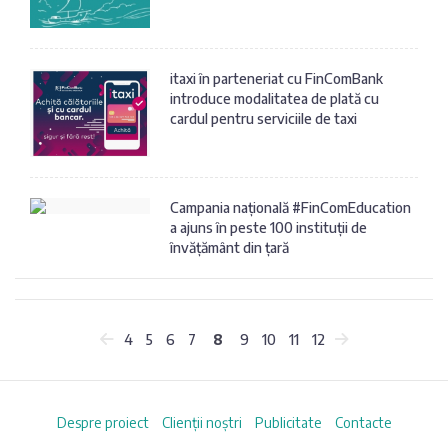
itaxi în parteneriat cu FinComBank
introduce modalitatea de plată cu
cardul pentru serviciile de taxi
Campania națională #FinComEducation
a ajuns în peste 100 instituții de
învățământ din țară
4
5
6
7
8
9
10
11
12
Despre proiect
Clienții noștri
Publicitate
Contacte