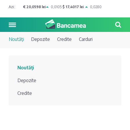
Azi:
€ 20,0598 lei
0,0105
$ 17,4017 lei
0,0280
Noutăţi
Depozite
Credite
Carduri
Noutăți
Noutăţi
Blog de
Credite
Depozite
bancher
Curs
Comerțbank
Credite
Dicționar
valutar
Energbank
Ai o
Joburi
Depozite
întrebare?
EuroCreditBank