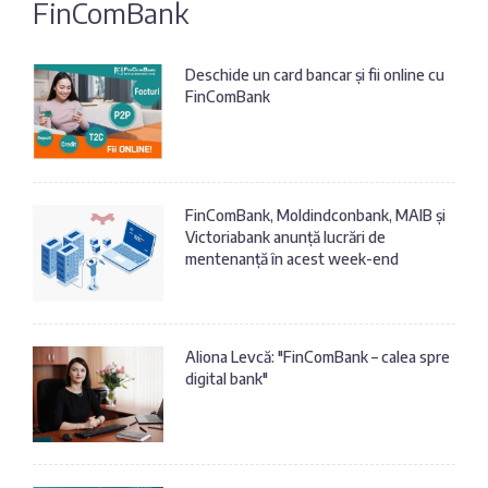
FinComBank
Fotografia
Sondaj
zilei
Eximbank
Deschide un card bancar și fii online cu
FinComBank
Citatul
FinComBank
zilei
Maib
FinComBank, Moldindconbank, MAIB și
Victoriabank anunță lucrări de
Moldindconbank
mentenanță în acest week-end
OTP Bank
Aliona Levcă: "FinComBank – calea spre
digital bank"
ProCredit Bank
Victoriabank