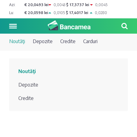
Azi:
€ 20,0493 lei
0,0043
$ 17,3737 lei
0,0045
Lu:
€ 20,0598 lei
0,0105
$ 17,4017 lei
0,0280
Noutăţi
Depozite
Credite
Carduri
Noutăți
Noutăţi
Blog de
Credite
Depozite
bancher
Curs
Comerțbank
Credite
Dicționar
valutar
Energbank
Ai o
Joburi
Depozite
întrebare?
EuroCreditBank