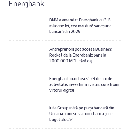
Energbank
Fotografia
Sondaj
zilei
Eximbank
BNM a amendat Energbank cu 3,13
milioane lei, cea mai dură sancțiune
Citatul
bancară din 2025
FinComBank
zilei
Antreprenorii pot accesa Business
Maib
Rocket de la Energbank: până la
1.000.000 MDL, fără gaj
Moldindconbank
Energbank marchează 29 de ani de
OTP Bank
activitate: investim în visuri, construim
viitorul digital
ProCredit Bank
Iute Group intră pe piața bancară din
Ucraina: cum se va numi banca și ce
Victoriabank
buget alocă?