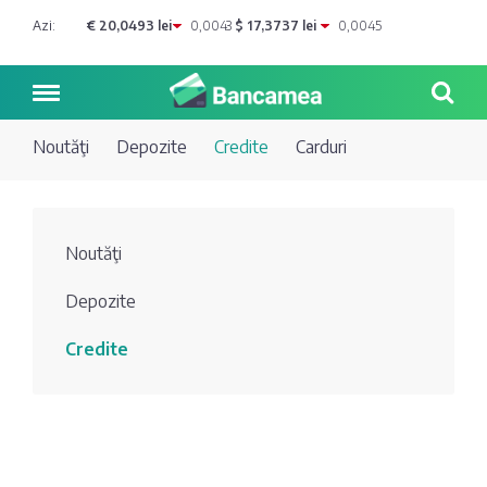
Azi:
€ 20,0493 lei
0,0043
$ 17,3737 lei
0,0045
Noutăţi
Depozite
Credite
Carduri
Noutăți
Noutăţi
Blog de
Credite
Depozite
bancher
Curs
Comerțbank
Credite
Dicționar
valutar
Energbank
Ai o
Joburi
Depozite
întrebare?
EuroCreditBank