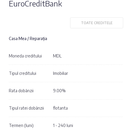
EuroCreditBank
Fotografia
Sondaj
zilei
Eximbank
TOATE CREDITELE
Citatul
FinComBank
zilei
Casa Mea / Reparația
Maib
Moneda creditului
MDL
Moldindconbank
Tipul creditului
Imobiliar
OTP Bank
Rata dobânzii
9.00%
ProCredit Bank
Tipul ratei dobânzii
flotanta
Victoriabank
Termen (luni)
1 - 240 luni