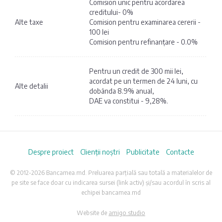
Comision unic pentru acordarea
creditului- 0%
Alte taxe
Comision pentru examinarea cererii -
100 lei
Comision pentru refinanțare - 0.0%
Pentru un credit de 300 mii lei,
acordat pe un termen de 24 luni, cu
Alte detalii
dobânda 8.9% anual,
DAE va constitui - 9,28%.
Despre proiect
Clienții noștri
Publicitate
Contacte
© 2012-2026 Bancamea.md. Preluarea parțială sau totală a materialelor de
pe site se face doar cu indicarea sursei (link activ) și/sau acordul în scris al
echipei bancamea.md
Website de
amigo.studio