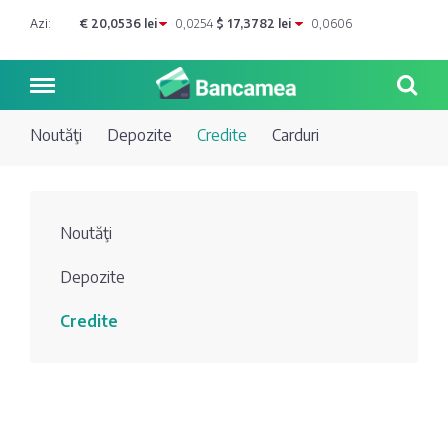
Azi:
€ 20,0536 lei
0,0254
$ 17,3782 lei
0,0606
Noutăţi
Depozite
Credite
Carduri
Noutăți
Noutăţi
Blog de
Credite
Depozite
bancher
Curs
Comerțbank
Credite
Dicționar
valutar
Energbank
Ai o
Joburi
Depozite
întrebare?
EuroCreditBank