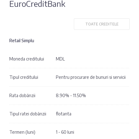
EuroCreditBank
Fotografia
Sondaj
zilei
Eximbank
TOATE CREDITELE
Citatul
FinComBank
zilei
Retail Simplu
Maib
Moneda creditului
MDL
Moldindconbank
Tipul creditului
Pentru procurare de bunuri si servicii
OTP Bank
Rata dobânzii
8.90% - 11.50%
ProCredit Bank
Tipul ratei dobânzii
flotanta
Victoriabank
Termen (luni)
1 - 60 luni