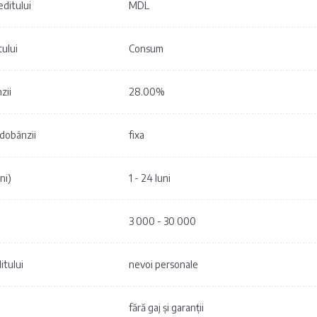
ditului
MDL
tului
Consum
zii
28.00%
 dobânzii
fixa
ni)
1 - 24 luni
3 000 - 30 000
itului
nevoi personale
fără gaj și garanții