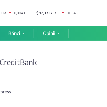
3 lei
0,0043
$ 17,3737 lei
0,0045
Bănci
Opinii
CreditBank
xpress