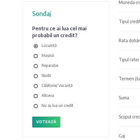
Moneda cre
Sondaj
Tipul credi
Pentru ce ai lua cel mai
probabil un credit?
Rata dobân
Locuință
Mașină
Tipul ratei
Reparație
Studii
Termen (lu
Călătorie/ Vacanță
Altceva
Suma
Nu aș lua un credit
Scopul cred
VOTEAZĂ
Gaj