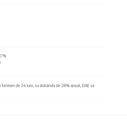
 0 %
i
 un termen de 24 luni, cu dobânda de 28% anual, DAE va