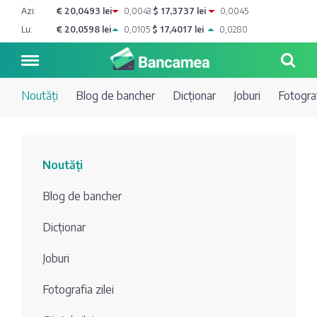
Azi:
€ 20,0493 lei
0,0043
$ 17,3737 lei
0,0045
Lu:
€ 20,0598 lei
0,0105
$ 17,4017 lei
0,0280
Noutăți
Blog de bancher
Dicționar
Joburi
Fotograf
Noutăți
Noutăți
Blog de
Credite
Blog de bancher
bancher
Curs
Comerțbank
Dicționar
Dicționar
valutar
Joburi
Energbank
Ai o
Joburi
Depozite
întrebare?
Fotografia zilei
EuroCreditBank