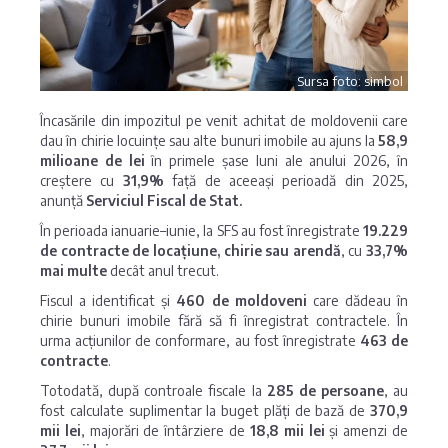
Sursa foto: simbol
Încasările din impozitul pe venit achitat de moldovenii care
dau în chirie locuințe sau alte bunuri imobile au ajuns la
58,9
milioane de lei
în primele șase luni ale anului 2026, în
creștere cu
31,9%
față de aceeași perioadă din 2025,
anunță
Serviciul Fiscal de Stat.
În perioada ianuarie–iunie, la SFS au fost înregistrate
19.229
de contracte de locațiune, chirie sau arendă
, cu
33,7%
mai multe
decât anul trecut.
Fiscul a identificat și
460 de moldoveni
care dădeau în
chirie bunuri imobile fără să fi înregistrat contractele. În
urma acțiunilor de conformare, au fost înregistrate
463 de
contracte
.
Totodată, după controale fiscale la
285 de persoane
, au
fost calculate suplimentar la buget plăți de bază de
370,9
mii lei
, majorări de întârziere de
18,8 mii lei
și amenzi de