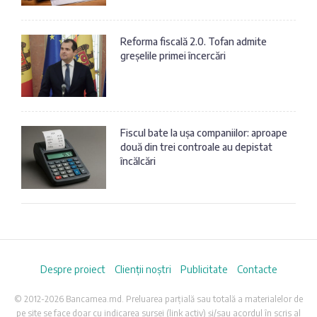
Reforma fiscală 2.0. Tofan admite
greșelile primei încercări
Fiscul bate la ușa companiilor: aproape
două din trei controale au depistat
încălcări
Despre proiect
Clienții noștri
Publicitate
Contacte
© 2012-2026 Bancamea.md. Preluarea parțială sau totală a materialelor de
pe site se face doar cu indicarea sursei (link activ) și/sau acordul în scris al