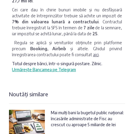
27,7 mii lei
.
Cei care dau în chirie bunuri imobile și nu desfășoară
activitate de întreprinzător trebuie să achite un impozit de
7% din valoarea lunară a contractului
. Contractul
trebuie înregistrat la SFS în termen de
7 zile
de la semnare,
iar impozitul se achită lunar, până la data de
25
.
Regula se aplică și veniturilor obținute prin platforme
precum
Booking, Airbnb
și altele. Ghidul privind
înregistrarea contractului poate fi consultat
aici
.
Totul despre bănci, într-o singură postare. Zilnic.
Urmărește Bancamea pe Telegram
Noutăți similare
Mai mulți bani la bugetul public național:
încasările administrate de Fisc au
crescut cu aproape 5 miliarde de lei