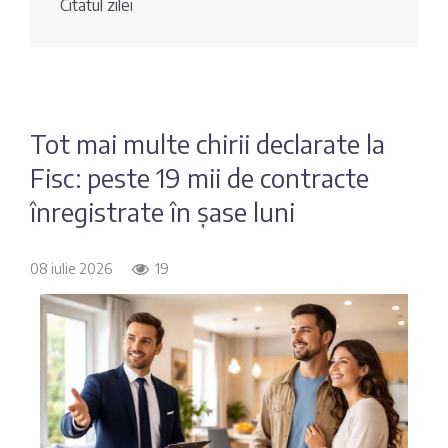
Citatul zilei
Fotografia
Sondaj
zilei
Eximbank
Citatul
FinComBank
zilei
Tot mai multe chirii declarate la
Fisc: peste 19 mii de contracte
Maib
înregistrate în șase luni
Moldindconbank
08 iulie 2026
19
OTP Bank
ProCredit Bank
Victoriabank