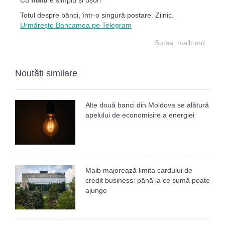
Cu
maib
e simplu și ușor!
Totul despre bănci, într-o singură postare. Zilnic.
Urmărește Bancamea pe Telegram
Sursa: maib.md
Noutăți similare
Alte două banci din Moldova se alătură
apelului de economisire a energiei
Maib majorează limita cardului de
credit business: până la ce sumă poate
ajunge