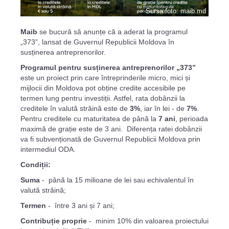
Sursa foto: maib.md
Maib
se bucură să anunțe că a aderat la programul
„373”, lansat de Guvernul Republicii Moldova în
susținerea antreprenorilor.
Programul pentru susținerea antreprenorilor „373”
este un proiect prin care întreprinderile micro, mici și
mijlocii din Moldova pot obține credite accesibile pe
termen lung pentru investiții. Astfel, rata dobânzii la
creditele în valută străină este de
3%
, iar în lei - de
7%
.
Pentru creditele cu maturitatea de până la
7 ani
, perioada
maximă de grație este de 3 ani. Diferența ratei dobânzii
va fi subvenționată de Guvernul Republicii Moldova prin
intermediul ODA.
Condiții:
Suma
- până la 15 milioane de lei sau echivalentul în
valută străină;
Termen
- între 3 ani și 7 ani;
Contribuție proprie
- minim 10% din valoarea proiectului