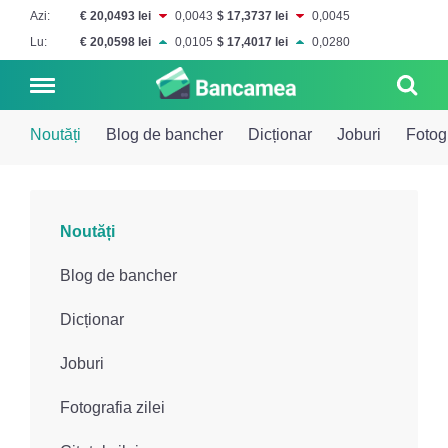
Azi:
€ 20,0493 lei
0,0043
$ 17,3737 lei
0,0045
Lu:
€ 20,0598 lei
0,0105
$ 17,4017 lei
0,0280
Noutăți
Blog de bancher
Dicționar
Joburi
Fotogr
Noutăți
Noutăți
Blog de
Credite
Blog de bancher
bancher
Curs
Comerțbank
Dicționar
Dicționar
valutar
Joburi
Energbank
Ai o
Joburi
Depozite
întrebare?
Fotografia zilei
EuroCreditBank