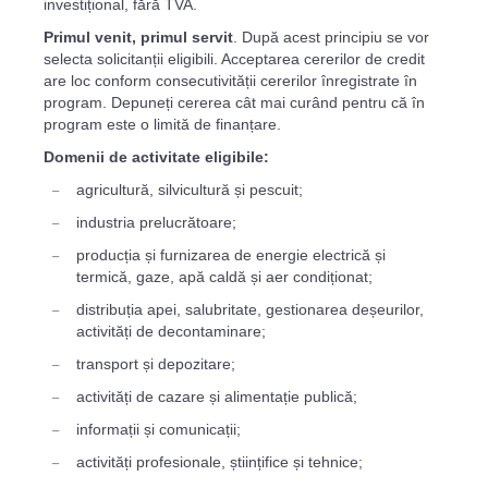
investițional, fără TVA.
Primul venit, primul servit
. După acest principiu se vor
selecta solicitanții eligibili. Acceptarea cererilor de credit
are loc conform consecutivității cererilor înregistrate în
program. Depuneți cererea cât mai curând pentru că în
program este o limită de finanțare.
Domenii de activitate eligibile:
agricultură, silvicultură și pescuit;
industria prelucrătoare;
producția și furnizarea de energie electrică și
termică, gaze, apă caldă și aer condiționat;
distribuția apei, salubritate, gestionarea deșeurilor,
activități de decontaminare;
transport și depozitare;
activități de cazare și alimentație publică;
informații și comunicații;
activități profesionale, științifice și tehnice;