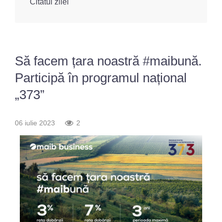
Citatul zilei
Fotografia
Sondaj
zilei
Eximbank
Citatul
FinComBank
Să facem țara noastră #maibună.
zilei
Participă în programul național
Maib
„373”
Moldindconbank
06 iulie 2023
2
OTP Bank
ProCredit Bank
Victoriabank