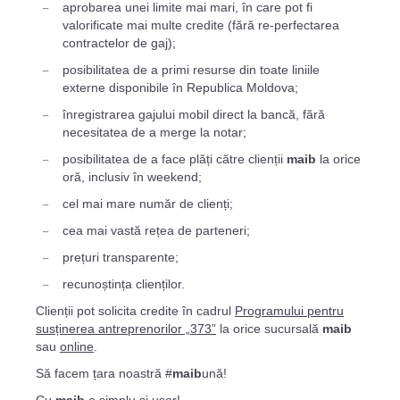
aprobarea unei limite mai mari, în care pot fi
valorificate mai multe credite (fără re-perfectarea
contractelor de gaj);
posibilitatea de a primi resurse din toate liniile
externe disponibile în Republica Moldova;
înregistrarea gajului mobil direct la bancă, fără
necesitatea de a merge la notar;
posibilitatea de a face plăți către clienții
maib
la orice
oră, inclusiv în weekend;
cel mai mare număr de clienți;
cea mai vastă rețea de parteneri;
prețuri transparente;
recunoștința clienților.
Clienții pot solicita credite în cadrul
Programului pentru
susținerea antreprenorilor „373”
la orice sucursală
maib
sau
online
.
Să facem țara noastră #
maib
ună!