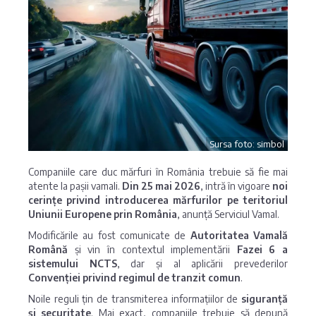
Sursa foto: simbol
Companiile care duc mărfuri în România trebuie să fie mai
atente la pașii vamali.
Din 25 mai 2026
, intră în vigoare
noi
cerințe privind introducerea mărfurilor pe teritoriul
Uniunii Europene prin România
, anunță Serviciul Vamal.
Modificările au fost comunicate de
Autoritatea Vamală
Română
și vin în contextul implementării
Fazei 6 a
sistemului NCTS
, dar și al aplicării prevederilor
Convenției privind regimul de tranzit comun
.
Noile reguli țin de transmiterea informațiilor de
siguranță
și securitate
. Mai exact, companiile trebuie să depună