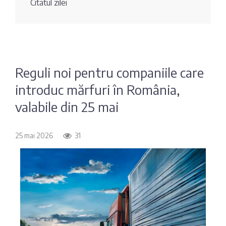
Citatul zilei
Fotografia
Sondaj
zilei
Eximbank
Citatul
FinComBank
zilei
Reguli noi pentru companiile care
introduc mărfuri în România,
Maib
valabile din 25 mai
Moldindconbank
25 mai 2026
31
OTP Bank
ProCredit Bank
Victoriabank