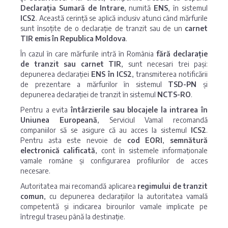
Declarația Sumară de Intrare
, numită
ENS
, în sistemul
ICS2
. Această cerință se aplică inclusiv atunci când mărfurile
sunt însoțite de o declarație de tranzit sau de un
carnet
TIR emis în Republica Moldova
.
În cazul în care mărfurile intră în România
fără declarație
de tranzit sau carnet TIR
, sunt necesari trei pași:
depunerea declarației
ENS în ICS2
, transmiterea notificării
de prezentare a mărfurilor în sistemul
TSD-PN
și
depunerea declarației de tranzit în sistemul
NCTS-RO
.
Pentru a evita
întârzierile sau blocajele la intrarea în
Uniunea Europeană
, Serviciul Vamal recomandă
companiilor să se asigure că au acces la sistemul
ICS2
.
Pentru asta este nevoie de
cod EORI
,
semnătură
electronică calificată
, cont în sistemele informaționale
vamale române și configurarea profilurilor de acces
necesare.
Autoritatea mai recomandă aplicarea
regimului de tranzit
comun
, cu depunerea declarațiilor la autoritatea vamală
competentă și indicarea birourilor vamale implicate pe
întregul traseu până la destinație.