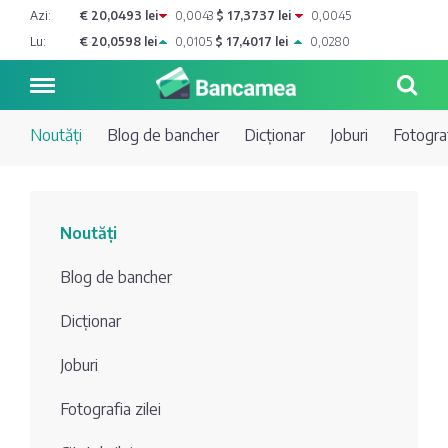
Azi:
€ 20,0493 lei
0,0043
$ 17,3737 lei
0,0045
Lu:
€ 20,0598 lei
0,0105
$ 17,4017 lei
0,0280
Noutăți
Blog de bancher
Dicționar
Joburi
Fotograf
Noutăți
Noutăți
Blog de
Credite
Blog de bancher
bancher
Curs
Comerțbank
Dicționar
Dicționar
valutar
Joburi
Energbank
Ai o
Joburi
Depozite
întrebare?
Fotografia zilei
EuroCreditBank