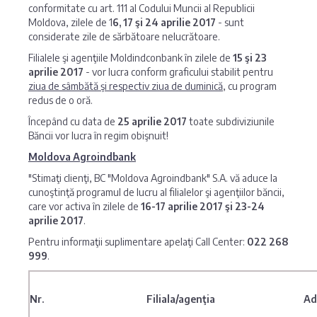
conformitate cu art. 111 al Codului Muncii al Republicii
Moldova, zilele de 1
6, 17 şi 24 aprilie 2017
- sunt
considerate zile de sărbătoare nelucrătoare.
Filialele şi agenţiile Moldindconbank în zilele de
15 şi 23
aprilie 2017
- vor lucra conform graficului stabilit pentru
ziua de sâmbătă şi respectiv ziua de duminică
, cu program
redus de o oră.
Începând cu data de
25 aprilie 2017
toate subdiviziunile
Băncii vor lucra în regim obişnuit!
Moldova Agroindbank
"Stimaţi clienţi, BC "Moldova Agroindbank" S.A. vă aduce la
cunoştinţă programul de lucru al filialelor şi agenţiilor băncii,
care vor activa în zilele de
16-17 aprilie 2017 şi 23-24
aprilie 2017
.
Pentru informaţii suplimentare apelaţi Call Center:
022 268
999
.
Nr.
Filiala/agenţia
Ad