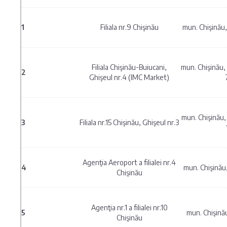
1
Filiala nr.9 Chişinău
mun. Chişinău,
Filiala Chişinău-Buiucani,
mun. Chişinău, 
2
Ghişeul nr.4 (IMC Market)
mun. Chişinău, s
3
Filiala nr.15 Chişinău, Ghişeul nr.3
Agenţia Aeroport a filialei nr.4
4
mun. Chişinău,
Chişinău
Agenţia nr.1 a filialei nr.10
5
mun. Chişinău,
Chişinău