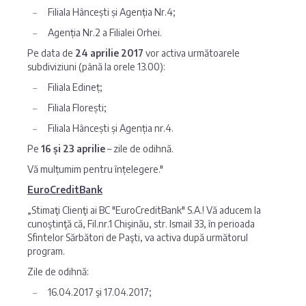
Filiala Hâncești și Agenția Nr.4;
Agenția Nr.2 a Filialei Orhei.
Pe data de
24 aprilie 2017
vor activa următoarele
subdiviziuni (până la orele 13.00):
Filiala Edineț;
Filiala Florești;
Filiala Hâncești și Agenția nr.4.
Pe
16 și 23 aprilie
– zile de odihnă.
Vă mulțumim pentru înțelegere."
EuroCreditBank
„Stimaţi Clienţi ai BC "EuroCreditBank" S.A.! Vă aducem la
cunoştinţă că, Fil.nr.1 Chişinău, str. Ismail 33, în perioada
Sfintelor Sărbători de Paşti, va activa după următorul
program.
Zile de odihnă:
16.04.2017 şi 17.04.2017;