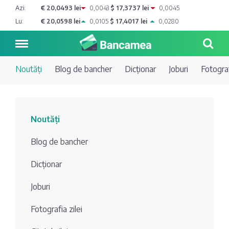
Azi:
€ 20,0493 lei
0,0043
$ 17,3737 lei
0,0045
Lu:
€ 20,0598 lei
0,0105
$ 17,4017 lei
0,0280
Noutăți
Blog de bancher
Dicționar
Joburi
Fotograf
Noutăți
Noutăți
Blog de
Credite
Blog de bancher
bancher
Curs
Comerțbank
Dicționar
Dicționar
valutar
Joburi
Energbank
Ai o
Joburi
Depozite
întrebare?
Fotografia zilei
EuroCreditBank