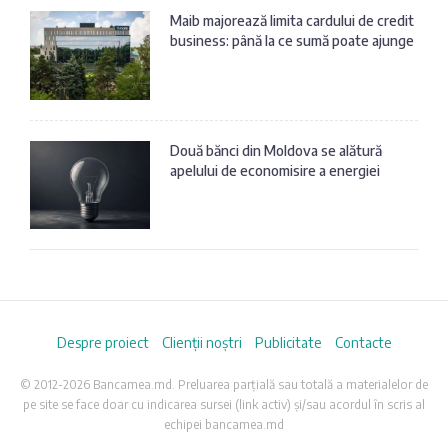
Maib majorează limita cardului de credit
business: până la ce sumă poate ajunge
Două bănci din Moldova se alătură
apelului de economisire a energiei
Despre proiect
Clienții noștri
Publicitate
Contacte
© 2012-2026 Bancamea.md. Preluarea parțială sau totală a materialelor de
pe site se face doar cu indicarea sursei (link activ) și/sau acordul în scris al
echipei bancamea.md