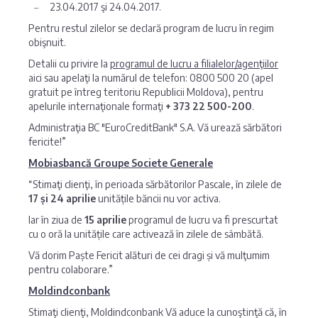
23.04.2017 şi 24.04.2017.
Pentru restul zilelor se declară program de lucru în regim
obişnuit.
Detalii cu privire la
programul de lucru a filialelor/agenţiilor
aici sau apelaţi la numărul de telefon: 0800 500 20 (apel
gratuit pe întreg teritoriu Republicii Moldova), pentru
apelurile internaţionale formaţi
+ 373 22 500-200
.
Administraţia BC "EuroCreditBank" S.A. Vă urează sărbători
fericite!”
Mobiasbancă Groupe Societe Generale
“Stimaţi clienţi, în perioada sărbătorilor Pascale, în zilele de
17 și 24 aprilie
unitățile băncii nu vor activa.
Iar în ziua de
15 aprilie
programul de lucru va fi prescurtat
cu o oră la unitățile care activează în zilele de sâmbătă.
Vă dorim Paște Fericit alături de cei dragi și vă mulţumim
pentru colaborare.”
Moldindconbank
Stimaţi clienţi, Moldindconbank Vă aduce la cunoştinţă că, în