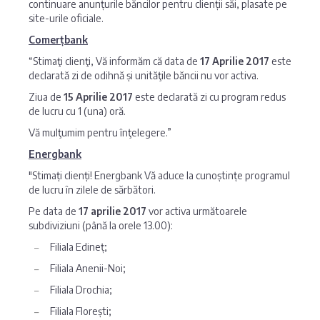
continuare anunțurile băncilor pentru clienții săi, plasate pe
site-urile oficiale.
Comerțbank
“Stimaţi clienţi, Vă informăm că data de
17 Aprilie 2017
este
declarată zi de odihnă și unităţile băncii nu vor activa.
Ziua de
15 Aprilie 2017
este declarată zi cu program redus
de lucru cu 1 (una) oră.
Vă mulţumim pentru înţelegere.”
Energbank
"Stimați clienți! Energbank Vă aduce la cunoștințe programul
de lucru în zilele de sărbători.
Pe data de
17 aprilie 2017
vor activa următoarele
subdiviziuni (până la orele 13.00):
Filiala Edineț;
Filiala Anenii-Noi;
Filiala Drochia;
Filiala Florești;