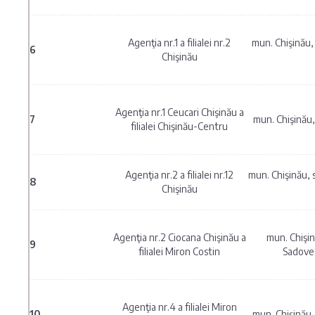
Agenţia nr.1 a filialei nr.2
mun. Chişinău,
6
Chişinău
Agenţia nr.1 Ceucari Chişinău a
7
mun. Chişinău, 
filialei Chişinău-Centru
Agenţia nr.2 a filialei nr.12
mun. Chişinău, s
8
Chişinău
Agenţia nr.2 Ciocana Chişinău a
mun. Chişin
9
filialei Miron Costin
Sadove
Agenţia nr.4 a filialei Miron
10
mun. Chişinău,