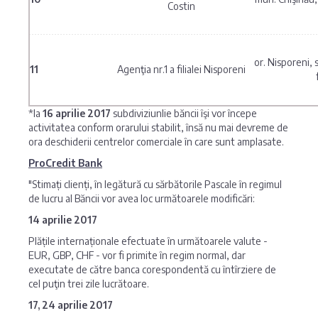
Costin
or. Nisporeni, s
11
Agenţia nr.1 a filialei Nisporeni
*la
16 aprilie 2017
subdiviziunlie băncii îşi vor începe
activitatea conform orarului stabilit, însă nu mai devreme de
ora deschiderii centrelor comerciale în care sunt amplasate.
ProCredit Bank
"Stimați clienți, în legătură cu sărbătorile Pascale în regimul
de lucru al Băncii vor avea loc următoarele modificări:
14 aprilie 2017
Plățile internaționale efectuate în următoarele valute -
EUR, GBP, CHF - vor fi primite în regim normal, dar
executate de către banca corespondentă cu întîrziere de
cel puţin trei zile lucrătoare.
17, 24 aprilie 2017