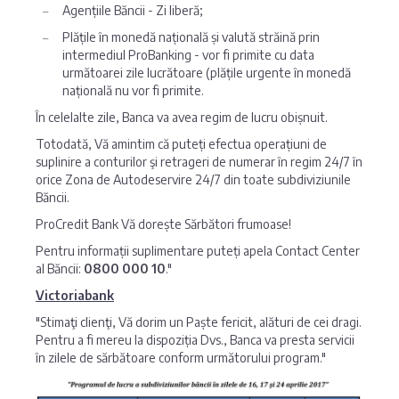
Agențiile Băncii - Zi liberă;
Plățile în monedă națională și valută străină prin
intermediul ProBanking - vor fi primite cu data
următoarei zile lucrătoare (plățile urgente în monedă
națională nu vor fi primite.
În celelalte zile, Banca va avea regim de lucru obișnuit.
Totodată, Vă amintim că puteți efectua operațiuni de
suplinire a conturilor şi retrageri de numerar în regim 24/7 în
orice Zona de Autodeservire 24/7 din toate subdiviziunile
Băncii.
ProCredit Bank Vă dorește Sărbători frumoase!
Pentru informații suplimentare puteți apela Contact Center
al Băncii:
0800 000 10
."
Victoriabank
"Stimaţi clienţi, Vă dorim un Paște fericit, alături de cei dragi.
Pentru a fi mereu la dispoziția Dvs., Banca va presta servicii
în zilele de sărbătoare conform următorului program."