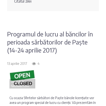
Citatul zilei
Fotografia
Sondaj
zilei
Eximbank
Citatul
FinComBank
zilei
Programul de lucru al băncilor în
perioada sărbătorilor de Paște
Maib
(14-24 aprilie 2017)
Moldindconbank
13 aprilie 2017
4
OTP Bank
Sursa foto:
ProCredit Bank
fellowes.com
Victoriabank
Cu ocazia Sfintelor sărbători de Paște băncile licențiate vor
avea un program special de lucru cu clienții. Vă prezentăm în