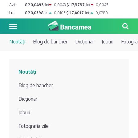
Azi:
€ 20,0493 lei
0,0043
$ 17,3737 lei
0,0045
Lu:
€ 20,0598 lei
0,0105
$ 17,4017 lei
0,0280
Noutăți
Blog de bancher
Dicționar
Joburi
Fotograf
Noutăți
Noutăți
Blog de
Credite
Blog de bancher
bancher
Curs
Comerțbank
Dicționar
Dicționar
valutar
Joburi
Energbank
Ai o
Joburi
Depozite
întrebare?
Fotografia zilei
EuroCreditBank