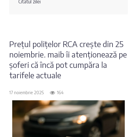
Citatul zilei
Fotografia
Sondaj
zilei
Eximbank
Citatul
FinComBank
zilei
Prețul polițelor RCA crește din 25
noiembrie. maib îi atenționează pe
Maib
șoferi că încă pot cumpăra la
Moldindconbank
tarifele actuale
OTP Bank
17 noiembrie 2025
164
ProCredit Bank
Victoriabank