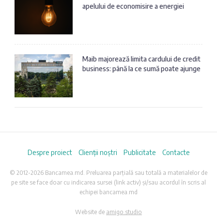
apelului de economisire a energiei
Maib majorează limita cardului de credit
business: până la ce sumă poate ajunge
Despre proiect
Clienții noștri
Publicitate
Contacte
© 2012-2026 Bancamea.md. Preluarea parțială sau totală a materialelor de
pe site se face doar cu indicarea sursei (link activ) și/sau acordul în scris al
echipei bancamea.md
Website de
amigo.studio