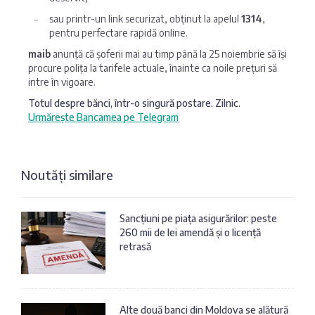
sau printr-un link securizat, obținut la apelul
1314
,
pentru perfectare rapidă online.
maib
anunță că șoferii mai au timp până la 25 noiembrie să își
procure polița la tarifele actuale, înainte ca noile prețuri să
intre în vigoare.
Totul despre bănci, într-o singură postare. Zilnic.
Urmărește Bancamea pe Telegram
Noutăți similare
Sancțiuni pe piața asigurărilor: peste
260 mii de lei amendă și o licență
retrasă
Alte două banci din Moldova se alătură