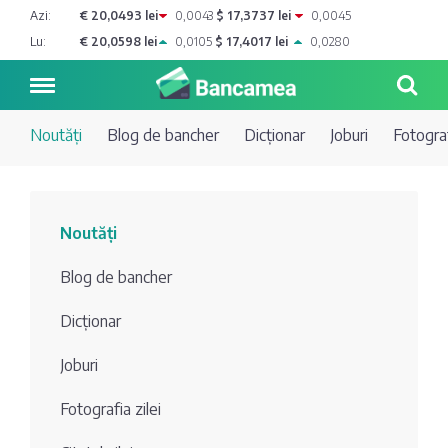
Azi:
€ 20,0493 lei
0,0043
$ 17,3737 lei
0,0045
Lu:
€ 20,0598 lei
0,0105
$ 17,4017 lei
0,0280
Noutăți
Blog de bancher
Dicționar
Joburi
Fotograf
Noutăți
Noutăți
Blog de
Credite
Blog de bancher
bancher
Curs
Comerțbank
Dicționar
Dicționar
valutar
Joburi
Energbank
Ai o
Joburi
Depozite
întrebare?
Fotografia zilei
EuroCreditBank