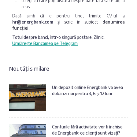
colegi cu care poți discuta despre date fără să te uiți la
ceas.
Dacă simți că e pentru tine, trimite CV-ul la
hr@energbank.com
și scrie în subiect
denumirea
funcției.
Totul despre bănci, într-o singură postare. Zilnic.
Urmărește Bancamea pe Telegram
Noutăți similare
Un depozit online Energbank va avea
dobânzi noi pentru 3, 6 și 12 luni
Conturile fără activitate vor fi închise
de Energbank: ce clienți sunt vizați?