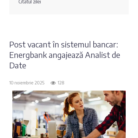
Citatul zilei
Fotografia
Sondaj
zilei
Eximbank
Citatul
FinComBank
zilei
Post vacant în sistemul bancar:
Energbank angajează Analist de
Maib
Date
Moldindconbank
10 noiembrie 2025
128
OTP Bank
ProCredit Bank
Victoriabank