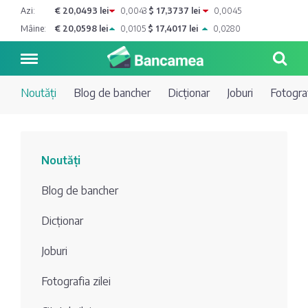
Azi:
€ 20,0493 lei
0,0043
$ 17,3737 lei
0,0045
Mâine:
€ 20,0598 lei
0,0105
$ 17,4017 lei
0,0280
Noutăți
Blog de bancher
Dicționar
Joburi
Fotograf
Noutăți
Noutăți
Blog de
Credite
Blog de bancher
bancher
Curs
Comerțbank
Dicționar
Dicționar
valutar
Joburi
Energbank
Ai o
Joburi
Depozite
întrebare?
Fotografia zilei
EuroCreditBank