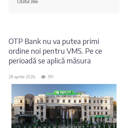
Citatul zilei
Fotografia
Sondaj
zilei
Eximbank
Citatul
FinComBank
zilei
OTP Bank nu va putea primi
ordine noi pentru VMS. Pe ce
Maib
perioadă se aplică măsura
Moldindconbank
28 aprilie 2026
391
OTP Bank
ProCredit Bank
Victoriabank