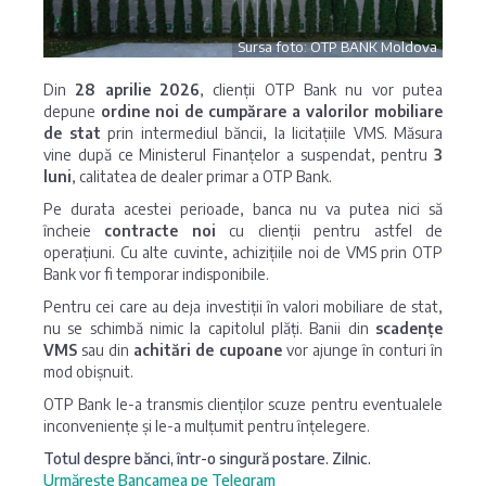
Sursa foto: OTP BANK Moldova
Din
28 aprilie 2026
, clienții OTP Bank nu vor putea
depune
ordine noi de cumpărare a valorilor mobiliare
de stat
prin intermediul băncii, la licitațiile VMS. Măsura
vine după ce Ministerul Finanțelor a suspendat, pentru
3
luni
, calitatea de dealer primar a OTP Bank.
Pe durata acestei perioade, banca nu va putea nici să
încheie
contracte noi
cu clienții pentru astfel de
operațiuni. Cu alte cuvinte, achizițiile noi de VMS prin OTP
Bank vor fi temporar indisponibile.
Pentru cei care au deja investiții în valori mobiliare de stat,
nu se schimbă nimic la capitolul plăți. Banii din
scadențe
VMS
sau din
achitări de cupoane
vor ajunge în conturi în
mod obișnuit.
OTP Bank le-a transmis clienților scuze pentru eventualele
inconveniențe și le-a mulțumit pentru înțelegere.
Totul despre bănci, într-o singură postare. Zilnic.
Urmărește Bancamea pe Telegram