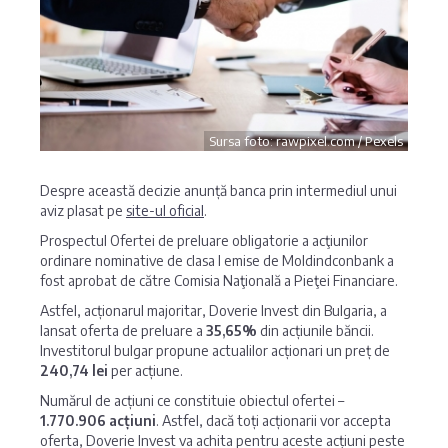
Sursa foto: rawpixel.com / Pexels
Despre această decizie anunță banca prin intermediul unui
aviz plasat pe
site-ul oficial
.
Prospectul Ofertei de preluare obligatorie a acţiunilor
ordinare nominative de clasa I emise de Moldindconbank a
fost aprobat de către Comisia Naţională a Pieţei Financiare.
Astfel, acționarul majoritar, Doverie Invest din Bulgaria, a
lansat oferta de preluare a
35,65%
din acțiunile băncii.
Investitorul bulgar propune actualilor acționari un preț de
240,74 lei
per acțiune.
Numărul de acțiuni ce constituie obiectul ofertei –
1.770.906 acțiuni
. Astfel, dacă toți acționarii vor accepta
oferta, Doverie Invest va achita pentru aceste acțiuni peste