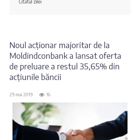
Citatul zilei
Fotografia
Sondaj
zilei
Eximbank
Citatul
FinComBank
zilei
Noul acționar majoritar de la
Moldindconbank a lansat oferta
Maib
de preluare a restul 35,65% din
Moldindconbank
acțiunile băncii
OTP Bank
29 mai 2019
16
ProCredit Bank
Victoriabank