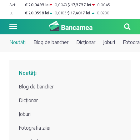
Azi:
€ 20,0493 lei
0,0043
$ 17,3737 lei
0,0045
Lu:
€ 20,0598 lei
0,0105
$ 17,4017 lei
0,0280
Noutăți
Blog de bancher
Dicționar
Joburi
Fotograf
Noutăți
Noutăți
Blog de
Credite
Blog de bancher
bancher
Curs
Comerțbank
Dicționar
Dicționar
valutar
Joburi
Energbank
Ai o
Joburi
Depozite
întrebare?
Fotografia zilei
EuroCreditBank