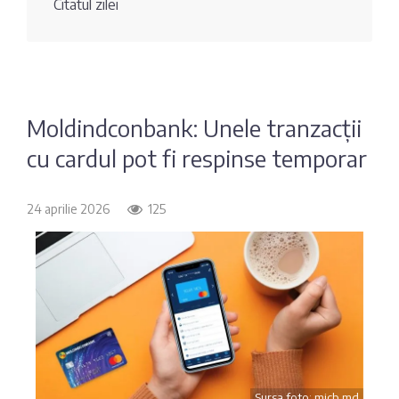
Citatul zilei
Fotografia
Sondaj
zilei
Eximbank
Citatul
FinComBank
zilei
Moldindconbank: Unele tranzacții
cu cardul pot fi respinse temporar
Maib
Moldindconbank
24 aprilie 2026
125
OTP Bank
ProCredit Bank
Victoriabank
Sursa foto: micb.md