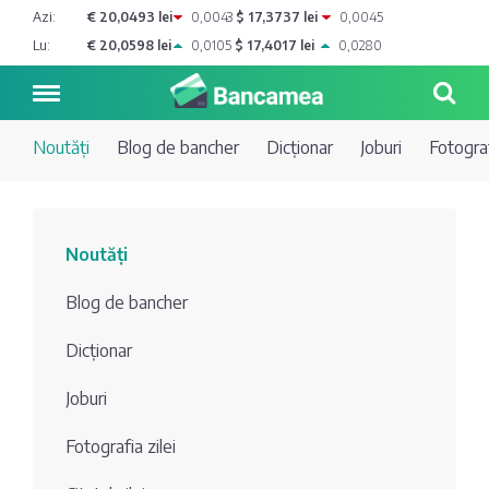
Azi:
€ 20,0493 lei
0,0043
$ 17,3737 lei
0,0045
Lu:
€ 20,0598 lei
0,0105
$ 17,4017 lei
0,0280
Noutăți
Blog de bancher
Dicționar
Joburi
Fotograf
Noutăți
Noutăți
Blog de
Credite
Blog de bancher
bancher
Curs
Comerțbank
Dicționar
Dicționar
valutar
Joburi
Energbank
Ai o
Joburi
Depozite
întrebare?
Fotografia zilei
EuroCreditBank