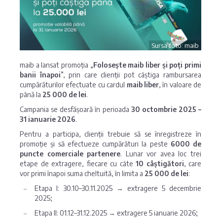
Sursa foto: maib
maib a lansat promoția „
Folosește maib liber și poți primi
banii înapoi
”, prin care clienții pot câștiga rambursarea
cumpărăturilor efectuate cu cardul
maib liber
, în valoare de
până la
25 000 de lei
.
Campania se desfășoară în perioada
30 octombrie 2025 –
31 ianuarie 2026
.
Pentru a participa, clienții trebuie să se înregistreze în
promoție și să efectueze cumpărături la peste
6000 de
puncte comerciale partenere
. Lunar vor avea loc trei
etape de extragere, fiecare cu câte
10 câștigători
, care
vor primi înapoi suma cheltuită, în limita a
25 000 de lei
:
Etapa I: 30.10–30.11.2025 → extragere 5 decembrie
2025;
Etapa II: 01.12–31.12.2025 → extragere 5 ianuarie 2026;