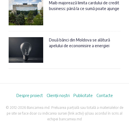
Maib majorează limita cardului de credit
business: până la ce sumă poate ajunge
Două bănci din Moldova se alătură
apelului de economisire a energiei
Despre proiect
Clienții noștri
Publicitate
Contacte
© 2012-2026 Bancamea.md. Preluarea parțială sau totală a materialelor de
pe site se face doar cu indicarea sursei (link activ) și/sau acordul în scris al
echipei bancamea.md