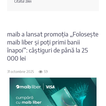
Citatul zilei
Fotografia
Sondaj
zilei
Eximbank
Citatul
FinComBank
zilei
maib a lansat promoția „Folosește
maib liber și poți primi banii
Maib
înapoi”: câștiguri de până la 25
Moldindconbank
000 lei
OTP Bank
31 octombrie 2025
59
ProCredit Bank
Victoriabank