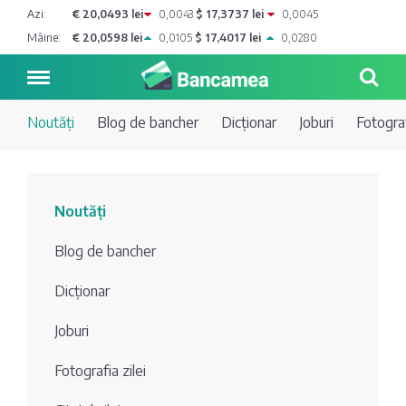
Azi:
€ 20,0493 lei
0,0043
$ 17,3737 lei
0,0045
Mâine:
€ 20,0598 lei
0,0105
$ 17,4017 lei
0,0280
Noutăți
Blog de bancher
Dicționar
Joburi
Fotograf
Noutăți
Noutăți
Blog de
Credite
Blog de bancher
bancher
Curs
Comerțbank
Dicționar
Dicționar
valutar
Joburi
Energbank
Ai o
Joburi
Depozite
întrebare?
Fotografia zilei
EuroCreditBank