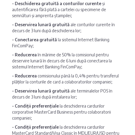
-
Deschiderea gratuită a conturilor curente
și
autentificarea fără plată a cartelei cu specimene de
semnături și amprenta ștampilei;
-
Deservirea lunară gratuită
ale conturilor curente în
decurs de 3 luni după deschiderea lor;
-
Conectarea gratuită
la sistemul Internet Banking
FinComPay;
-
Reducerea
în mărime de 50% la comisionul pentru
deservire lunară în decurs de 6 luni după conectarea la
sistemul Internet Banking FinComPay;
-
Reducerea
comisionului până la 0,4% pentru transferul
plăților la conturile de card a colaboratorilor companiei;
-
Deservirea lunară gratuită
ale terminalelor POS în
decurs de 3 luni după instalarea lor;
-
Condiții preferențiale
la deschiderea cardurilor
corporative MasterCard Business pentru colaboratorii
companiei;
-
Condiții preferențiale
la deschiderea cardurilor
MasterCard Standard/Visa Classic în MDL/EUR/USD pentru