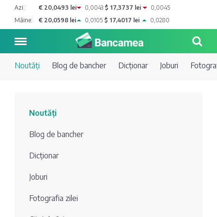
Azi:
€ 20,0493 lei
0,0043
$ 17,3737 lei
0,0045
Mâine:
€ 20,0598 lei
0,0105
$ 17,4017 lei
0,0280
Noutăți
Blog de bancher
Dicționar
Joburi
Fotograf
Noutăți
Noutăți
Blog de
Credite
Blog de bancher
bancher
Curs
Comerțbank
Dicționar
Dicționar
valutar
Joburi
Energbank
Ai o
Joburi
Depozite
întrebare?
Fotografia zilei
EuroCreditBank