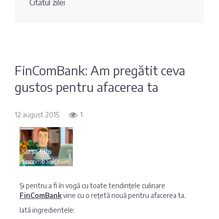
Citatul zilei
Fotografia
Sondaj
zilei
Eximbank
Citatul
FinComBank
zilei
FinComBank: Am pregătit ceva
gustos pentru afacerea ta
Maib
Moldindconbank
12 august 2015
1
OTP Bank
Sursa foto:
fincombank.com
ProCredit Bank
Și pentru a fi în vogă cu toate tendințele culinare
FinComBank
vine cu o rețetă nouă pentru afacerea ta.
Victoriabank
Iată ingredientele: