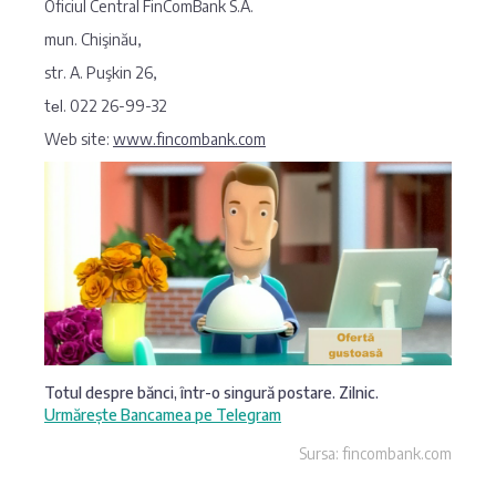
Oficiul Central FinComBank S.A.
mun. Chişinău,
str. A. Puşkin 26,
tеl. 022 26-99-32
Web site:
www.fincombank.com
Totul despre bănci, într-o singură postare. Zilnic.
Urmărește Bancamea pe Telegram
Sursa: fincombank.com