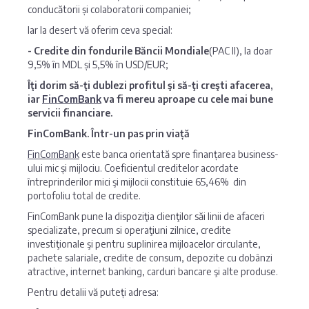
conducătorii și colaboratorii companiei;
Iar la desert vă oferim ceva special:
-
Credite din fondurile Băncii Mondiale
(PAC II), la doar
9,5% în MDL și 5,5% în USD/EUR;
Îţi dorim să-ţi dublezi profitul şi să-ţi creşti afacerea,
iar
FinComBank
va fi mereu aproape cu cele mai bune
servicii financiare.
FinComBank. Într-un pas prin viață
FinComBank
este banca orientată spre finanțarea business-
ului mic și mijlociu. Coeficientul creditelor acordate
întreprinderilor mici şi mijlocii constituie 65,46% din
portofoliu total de credite.
FinComBank pune la dispoziţia clienţilor săi linii de afaceri
specializate, precum si operaţiuni zilnice, credite
investiţionale şi pentru suplinirea mijloacelor circulante,
pachete salariale, credite de consum, depozite cu dobânzi
atractive, internet banking, carduri bancare şi alte produse.
Pentru detalii vă puteți adresa: