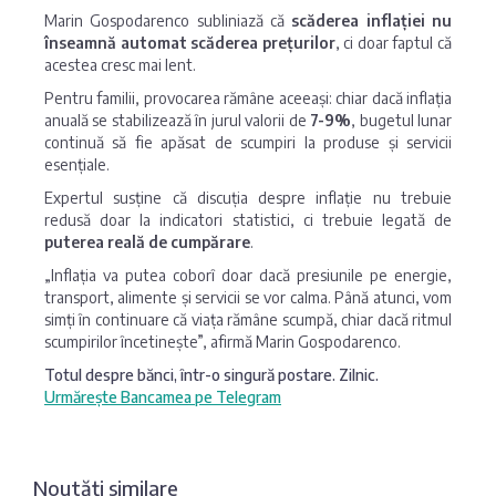
Marin Gospodarenco subliniază că
scăderea inflației nu
înseamnă automat scăderea prețurilor
, ci doar faptul că
acestea cresc mai lent.
Pentru familii, provocarea rămâne aceeași: chiar dacă inflația
anuală se stabilizează în jurul valorii de
7-9%
, bugetul lunar
continuă să fie apăsat de scumpiri la produse și servicii
esențiale.
Expertul susține că discuția despre inflație nu trebuie
redusă doar la indicatori statistici, ci trebuie legată de
puterea reală de cumpărare
.
„Inflația va putea coborî doar dacă presiunile pe energie,
transport, alimente și servicii se vor calma. Până atunci, vom
simți în continuare că viața rămâne scumpă, chiar dacă ritmul
scumpirilor încetinește”, afirmă Marin Gospodarenco.
Totul despre bănci, într-o singură postare. Zilnic.
Urmărește Bancamea pe Telegram
Noutăți similare