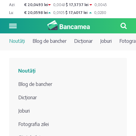
Azi:
€ 20,0493 lei
0,0043
$ 17,3737 lei
0,0045
Lu:
€ 20,0598 lei
0,0105
$ 17,4017 lei
0,0280
Noutăți
Blog de bancher
Dicționar
Joburi
Fotograf
Noutăți
Noutăți
Blog de
Credite
Blog de bancher
bancher
Curs
Comerțbank
Dicționar
Dicționar
valutar
Joburi
Energbank
Ai o
Joburi
Depozite
întrebare?
Fotografia zilei
EuroCreditBank