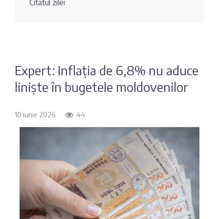
Citatul zilei
Fotografia
Sondaj
zilei
Eximbank
Citatul
FinComBank
zilei
Expert: Inflația de 6,8% nu aduce
liniște în bugetele moldovenilor
Maib
Moldindconbank
10 iunie 2026
44
OTP Bank
ProCredit Bank
Victoriabank