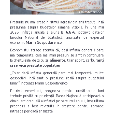
Sursa foto: simbol
Prețurile nu mai cresc în ritmul agresiv din anii trecuți, însă
presiunea asupra bugetelor rămâne vizibilă. În luna mai
2026, inflația anuală a ajuns la
6,8%
, potrivit datelor
Biroului Național de Statistică, analizate de expertul
economic
Marin Gospodarenco
.
Economistul atrage atenția că, deși inflația generală pare
mai temperată, cele mai mari presiuni se simt în continuare
la cheltuielile de zi cu zi:
alimente, transport, carburanți
și servicii prestate populației
.
„Chiar dacă inflația generală pare mai temperată, multe
gospodării încă simt o presiune reală asupra bugetului
lunar”, notează Marin Gospodarenco.
Potrivit expertului, prognoza pentru următoarele luni
trebuie privită cu prudență. Banca Națională anticipează o
diminuare graduală a inflației pe parcursul anului, însă ultima
prognoză a fost revizuită în creștere pentru aproape
întreaga perioadă analizată.