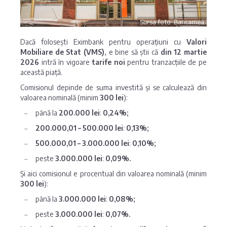
Sursa foto: Bancamea
Dacă folosești Eximbank pentru operațiuni cu
Valori
Mobiliare de Stat (VMS)
, e bine să știi că
din 12 martie
2026
intră în vigoare
tarife noi
pentru tranzacțiile de pe
această piață.
Comisionul depinde de suma investită și se calculează din
valoarea nominală (minim
300 lei
):
până la
200.000 lei
:
0,24%;
200.000,01 – 500.000 lei
:
0,13%;
500.000,01 – 3.000.000 lei
:
0,10%;
peste
3.000.000 lei
:
0,09%.
Și aici comisionul e procentual din valoarea nominală (minim
300 lei
):
până la
3.000.000 lei
:
0,08%;
peste
3.000.000 lei
:
0,07%.