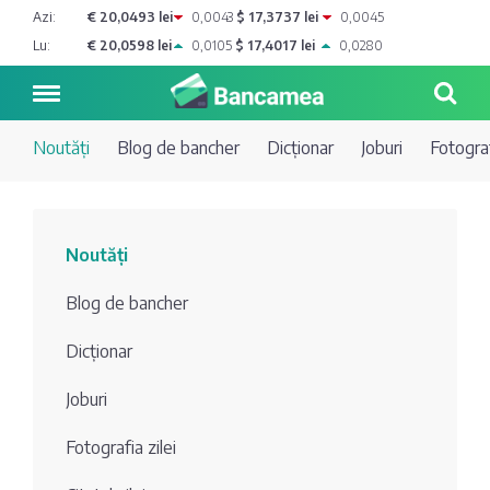
Azi:
€ 20,0493 lei
0,0043
$ 17,3737 lei
0,0045
Lu:
€ 20,0598 lei
0,0105
$ 17,4017 lei
0,0280
Noutăți
Blog de bancher
Dicționar
Joburi
Fotograf
Noutăți
Noutăți
Blog de
Credite
Blog de bancher
bancher
Curs
Comerțbank
Dicționar
Dicționar
valutar
Joburi
Energbank
Ai o
Joburi
Depozite
întrebare?
Fotografia zilei
EuroCreditBank