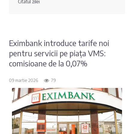
Citatul zilei
Fotografia
Sondaj
zilei
Eximbank
Citatul
FinComBank
zilei
Eximbank introduce tarife noi
pentru servicii pe piața VMS:
Maib
comisioane de la 0,07%
Moldindconbank
09 martie 2026
79
OTP Bank
ProCredit Bank
Victoriabank