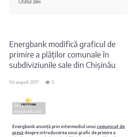
Citatul zilei
Fotografia
Sondaj
zilei
Eximbank
Citatul
FinComBank
zilei
Energbank modifică graficul de
primire a plăților comunale în
Maib
subdiviziunile sale din Chișinău
Moldindconbank
04 august 2017
5
OTP Bank
Sursa foto:
ProCredit Bank
energbank.com
Victoriabank
Energbank anunță prin intermediul unui
comunicat de
presă
despre introducerea unui grafic de primire a