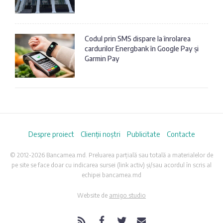
Codul prin SMS dispare la înrolarea
cardurilor Energbank în Google Pay și
Garmin Pay
Despre proiect
Clienții noștri
Publicitate
Contacte
© 2012-2026 Bancamea.md. Preluarea parțială sau totală a materialelor de
pe site se face doar cu indicarea sursei (link activ) și/sau acordul în scris al
echipei bancamea.md
Website de
amigo.studio