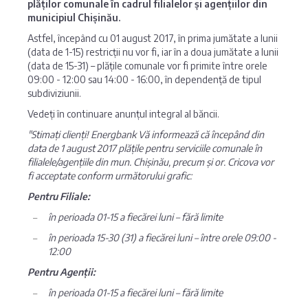
plăților comunale în cadrul filialelor și agențiilor din
municipiul Chișinău.
Astfel, începând cu 01 august 2017, în prima jumătate a lunii
(data de 1-15) restricții nu vor fi, iar în a doua jumătate a lunii
(data de 15-31) – plățile comunale vor fi primite între orele
09:00 - 12:00 sau 14:00 - 16:00, în dependență de tipul
subdiviziunii.
Vedeți în continuare anunțul integral al băncii.
"Stimați clienți! Energbank Vă informează că începând din
data de 1 august 2017 plățile pentru serviciile comunale în
filialele/agențiile din mun. Chișinău, precum și or. Cricova vor
fi acceptate conform următorului grafic:
Pentru Filiale:
în perioada 01-15 a fiecărei luni – fără limite
în perioada 15-30 (31) a fiecărei luni – între orele 09:00 -
12:00
Pentru Agenții:
în perioada 01-15 a fiecărei luni – fără limite