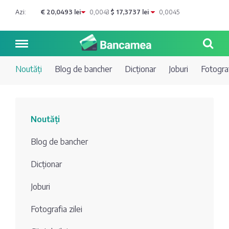
Azi:
€ 20,0493 lei
0,0043
$ 17,3737 lei
0,0045
Noutăți
Blog de bancher
Dicționar
Joburi
Fotograf
Noutăți
Noutăți
Blog de
Credite
Blog de bancher
bancher
Curs
Comerțbank
Dicționar
Dicționar
valutar
Joburi
Energbank
Ai o
Joburi
Depozite
întrebare?
Fotografia zilei
EuroCreditBank