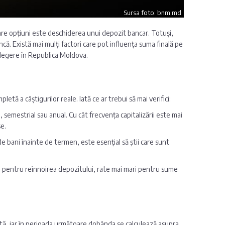
Sursa foto: bnm.md
are opțiuni este deschiderea unui depozit bancar. Totuși,
că. Există mai mulți factori care pot influența suma finală pe
 alegere în Republica Moldova.
ă a câștigurilor reale. Iată ce ar trebui să mai verifici:
, semestrial sau anual. Cu cât frecvența capitalizării este mai
e.
de bani înainte de termen, este esențial să știi care sunt
ri pentru reînnoirea depozitului, rate mai mari pentru sume
ă, iar în perioada următoare dobânda se calculează asupra