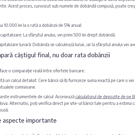
ite. Acest proces, cunoscut sub numele de dobândă compusă, poate crește 
i 10.000 lei la o rată a dobânzii de 5% anual:
 capitalizare: La sfârșitul anului, vei primi 500 lei drept dobândă.
apitalizare lunară: Dobânda se calculează lunar, iar la sfârșitul anului vei 
pară câștigul final, nu doar rata dobânzii
face o comparație reală între ofertele bancare:
ită un calcul detaliat: Cere băncii să îți furnizeze suma exactă pe care o vei
tualele comisioane.
seste instrumentele de calcul: Accesează
calculatorul de depozite de pe
ova. Alternativ, poți verifica direct pe site-ul băncii tale pentru a estima c
usă.
e aspecte importante