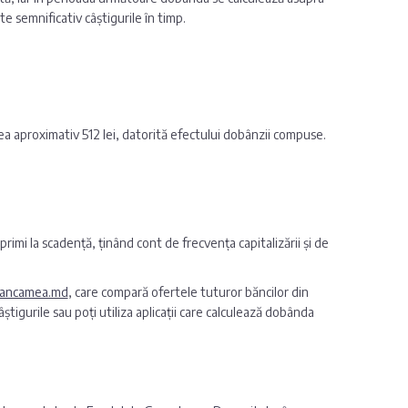
semnificativ câștigurile în timp.
avea aproximativ 512 lei, datorită efectului dobânzii compuse.
 primi la scadență, ținând cont de frecvența capitalizării și de
 Bancamea.md
, care compară ofertele tuturor băncilor din
âștigurile sau poți utiliza aplicații care calculează dobânda