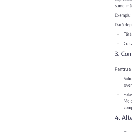
sumei măr
Exemplu:
Dacă depu
Fără
Cu c
3. Com
Pentru a 
Solic
even
Folo
Mold
comp
4. Alt