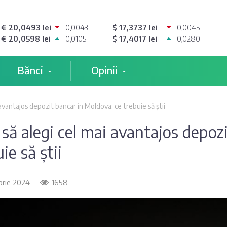
€ 20,0493 lei
0,0043
$ 17,3737 lei
0,0045
€ 20,0598 lei
0,0105
$ 17,4017 lei
0,0280
Bănci
Opinii
avantajos depozit bancar în Moldova: ce trebuie să știi
să alegi cel mai avantajos depoz
ie să știi
rie 2024
1658