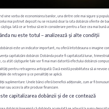
nd vine vorba de economisirea banilor, una dintre cele mai sigure și popul
celui mai potrivit depozit nu se rezumă doar la rata dobânzii oferite de ban
i câștiga. Iată ce ar trebui să iei în considerare pentru a face cea mai bună
ânda nu este totul – analizează și alte condiții
 dobânzii este un indicator important, nu oferă întotdeauna o imagine complet
vența capitalizării dobânzii: Dobânda poate fi capitalizată lunar, trimestrial
, cu atât câștigurile tale vor fi mai mari datorită efectului dobânzii compus
lități pentru retragerea anticipată: Dacă există posibilitatea să ai nevoie 
țiile de retragere și ce penalități se aplică.
iții suplimentare: Unele bănci oferă beneficii adiționale, cum ar fi bonusu
mari sau acces la alte produse financiare.
este capitalizarea dobânzii și de ce contează
area dobânzii înseamnă că dobânda acumulată se adaugă la suma depozitat