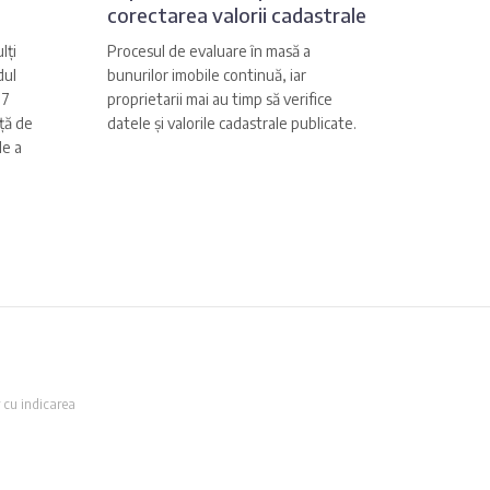
corectarea valorii cadastrale
lți
Procesul de evaluare în masă a
dul
bunurilor imobile continuă, iar
,7
proprietarii mai au timp să verifice
ață de
datele și valorile cadastrale publicate.
le a
 cu indicarea