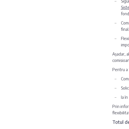
Sigu
Sist
fond
Comi
final
Flex
impo
Așadar, a
comisioan
Pentru a 
Comp
Solic
Ia î
Prin infor
flexibilita
Totul de