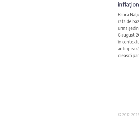
inflațio
Banca Nați
rata de baz
urma ședinț
6 august 2
în contextul
anticipează
crească până
© 2012-2026 