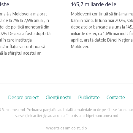
niste
145,7 miliarde de lei
onală a Moldovei a majorat
Moldovenii continuă să țină mai mu
ă de la 7% la 7,5% anual, în
bani în bănci. În luna mai 2026, sol
ei de politică monetară din
depozitelor bancare a ajuns la 145
026. Decizia a fost adoptată
miliarde de lei, cu 1,6% mai mult f
 în care instituția
aprilie, arată datele Băncii Naționa
 că inflația va continua să
Moldovei.
 la sfârșitul acestui an.
Despre proiect
Clienții noștri
Publicitate
Contacte
Bancamea.md. Preluarea parțială sau totală a materialelor de pe site se face doar
sursei (link activ) și/sau acordul în scris al echipei bancamea.md
Website de
amigo.studio