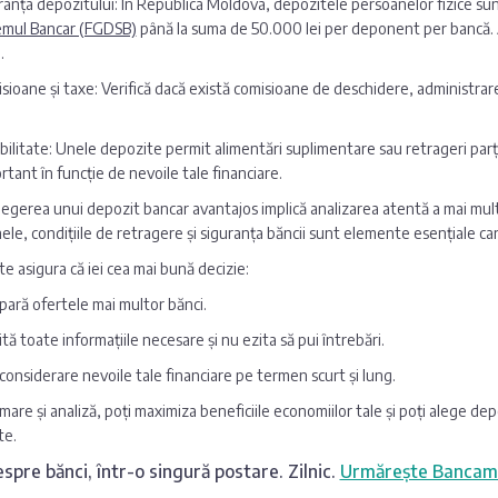
ranța depozitului: În Republica Moldova, depozitele persoanelor fizice s
emul Bancar (FGDSB)
până la suma de 50.000 lei per deponent per bancă. A
.
sioane și taxe: Verifică dacă există comisioane de deschidere, administrar
.
ibilitate: Unele depozite permit alimentări suplimentare sau retrageri par
rtant în funcție de nevoile tale financiare.
legerea unui depozit bancar avantajos implică analizarea atentă a mai multor
ele, condițiile de retragere și siguranța băncii sunt elemente esențiale care
te asigura că iei cea mai bună decizie:
ară ofertele mai multor bănci.
ită toate informațiile necesare și nu ezita să pui întrebări.
n considerare nevoile tale financiare pe termen scurt și lung.
mare și analiză, poți maximiza beneficiile economiilor tale și poți alege depo
te.
spre bănci, într-o singură postare. Zilnic.
Urmărește Bancam