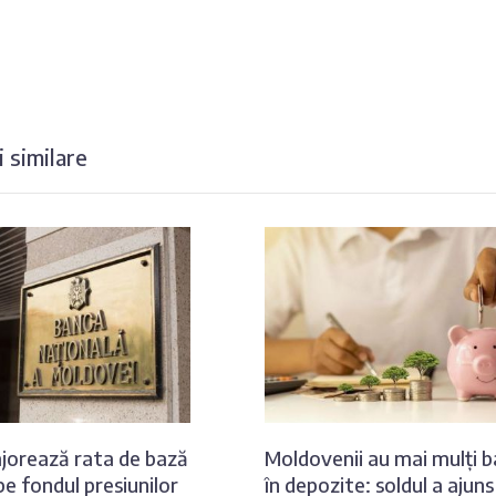
 similare
orează rata de bază
Moldovenii au mai mulți b
pe fondul presiunilor
în depozite: soldul a ajuns