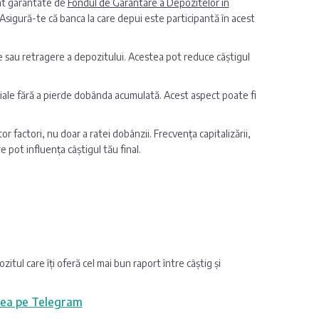
unt garantate de
Fondul de Garantare a Depozitelor în
sigură-te că banca la care depui este participantă în acest
e sau retragere a depozitului. Acestea pot reduce câștigul
țiale fără a pierde dobânda acumulată. Acest aspect poate fi
 factori, nu doar a ratei dobânzii. Frecvența capitalizării,
 pot influența câștigul tău final.
zitul care îți oferă cel mai bun raport între câștig și
ea pe Telegram