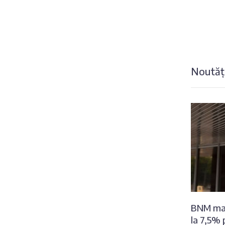
Noutăți
BNM maj
la 7,5% 