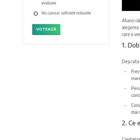
evaluare
Nu cunosc suficient măsurile
Atunci câ
alegerea 
VOTEAZĂ
care o ve
1. Dob
Deși rata
Frec
mare
Pena
condi
Cond
mai 
2. Ce 
Capitaliz