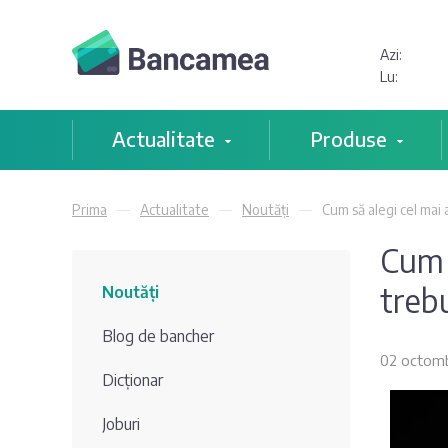
Azi:
Lu:
Actualitate
Produse
Prima
Actualitate
Noutăți
Cum să alegi cel mai 
Cum 
trebu
Noutăți
Blog de bancher
02 octomb
Dicționar
Joburi