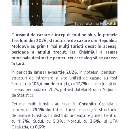
Sursa foto: marketwatch
Turismul de cazare a început anul pe plus. În primele
trei luni din 2026, structurile de cazare din Republica
Moldova au primit mai mulți turiști decât în aceeași
perioadă a anului trecut, iar Chișinăul a rămas
principala destinație pentru cei care aleg să se cazeze
în țară.
În perioada
ianuarie–martie 2026
, în hoteluri, pensiuni,
structuri de întremare și alte unități de cazare au fost
înregistrați
105,4 mii de turiști
, cu
17,7%
mai mulți față de
aceeași perioadă din 2025, potrivit datelor Biroului Național
de Statistică.
Cei mai mulți turiști s-au cazat în
Chișinău
. Capitala a
concentrat
79,1%
din totalul turiștilor cazați în structurile
de primire turistică. La distanță urmează regiunea Centru,
cu
11,7%
, Sudul, cu
5,0%
, Nordul, cu
3,6%
, și UTA
Găgăuzia, cu
0,6%
.