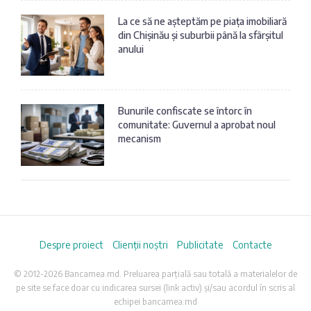
La ce să ne așteptăm pe piața imobiliară
din Chișinău și suburbii până la sfârșitul
anului
Bunurile confiscate se întorc în
comunitate: Guvernul a aprobat noul
mecanism
Despre proiect
Clienții noștri
Publicitate
Contacte
© 2012-2026 Bancamea.md. Preluarea parțială sau totală a materialelor de
pe site se face doar cu indicarea sursei (link activ) și/sau acordul în scris al
echipei bancamea.md