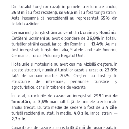
Din totalul turiștilor cazați în primele trei luni ale anului,
36,8 mii
au fost rezidenți, iar
68,6 mii
au fost turiști străini.
Asta înseamnă că nerezidenții au reprezentat
65%
din
totalul cazărilor.
Cei mai mulți turiști străini au venit din
Ucraina
și
România
.
Cetățenii ucraineni au avut o pondere de
26,8%
în totalul
turiștilor străini cazați, iar cei din România —
13,4%
. Au mai
fost înregistrați turiști din Italia, Statele Unite ale Americii,
Germania, Turcia, Polonia și Regatul Unit.
Hotelurile și motelurile au avut cea mai vizibilă creștere. În
aceste structuri, numărul turiștilor cazați a urcat cu
23,8%
față de ianuarie–martie 2025. Creșteri au fost și în
structurile de întremare, pensiunile turistice și
agroturistice, dar și în taberele de vacanță.
În total, structurile de cazare au înregistrat
258,1 mii de
înnoptări
, cu
3,6%
mai mult față de primele trei luni ale
anului trecut. Durata medie de ședere a fost de
3,4 zile
:
turiștii rezidenți au stat, în medie,
4,8 zile
, iar cei străini —
2,7 zile
.
Capacitatea de cazare a ajuns la
35,2 mii de locuri-pat
, în