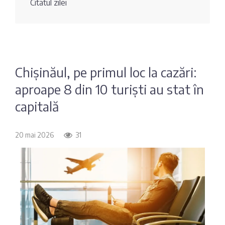
Citatul zilei
Fotografia
Sondaj
zilei
Eximbank
Citatul
FinComBank
zilei
Chișinăul, pe primul loc la cazări:
aproape 8 din 10 turiști au stat în
Maib
capitală
Moldindconbank
20 mai 2026
31
OTP Bank
ProCredit Bank
Victoriabank