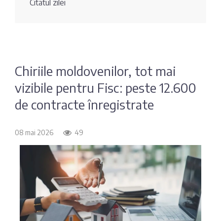
Citatul zilei
Fotografia
Sondaj
zilei
Eximbank
Citatul
FinComBank
zilei
Chiriile moldovenilor, tot mai
vizibile pentru Fisc: peste 12.600
Maib
de contracte înregistrate
Moldindconbank
08 mai 2026
49
OTP Bank
ProCredit Bank
Victoriabank