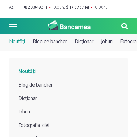
Azi:
€ 20,0493 lei
0,0043
$ 17,3737 lei
0,0045
Noutăți
Blog de bancher
Dicționar
Joburi
Fotograf
Noutăți
Noutăți
Blog de
Credite
Blog de bancher
bancher
Curs
Comerțbank
Dicționar
Dicționar
valutar
Joburi
Energbank
Ai o
Joburi
Depozite
întrebare?
Fotografia zilei
EuroCreditBank