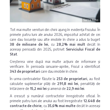
Sursa foto:
Tot mai multe venituri din chirii ajung în evidența Fiscului. În
primele patru luni ale anului 2026, impozitul achitat de cei
care dau locuințe sau alte imobile în chirie a adus la buget
38 de milioane de lei
, cu
28,2% mai mult
decât în
aceeași perioadă din 2025, potrivit
Serviciului Fiscal de
Stat
.
Creșterea vine după mai multe acțiuni de informare și
verificare. În perioada ianuarie–aprilie, Fiscul a identificat
343 de proprietari
care dau imobile în chirie.
În urma controalelor făcute la
253 de proprietari
, au fost
calculate suplimentar plăți de
291,8 mii lei
, penalități de
întârziere de
15,2 mii lei
și amenzi de
22,9 mii lei
.
A crescut și numărul contractelor înregistrate oficial. În
primele patru luni ale anului au fost înregistrate
12.648 de
contracte de chirie
, cu
35,6% mai multe
decât în aceeași