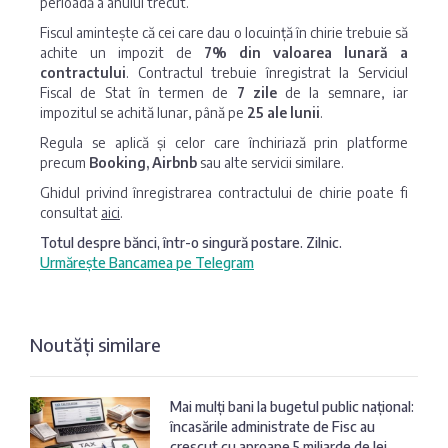
perioadă a anului trecut.
Fiscul amintește că cei care dau o locuință în chirie trebuie să
achite un impozit de
7% din valoarea lunară a
contractului
. Contractul trebuie înregistrat la Serviciul
Fiscal de Stat în termen de
7 zile
de la semnare, iar
impozitul se achită lunar, până pe
25 ale lunii
.
Regula se aplică și celor care închiriază prin platforme
precum
Booking, Airbnb
sau alte servicii similare.
Ghidul privind înregistrarea contractului de chirie poate fi
consultat
aici
.
Totul despre bănci, într-o singură postare. Zilnic.
Urmărește Bancamea pe Telegram
Noutăți similare
Mai mulți bani la bugetul public național:
încasările administrate de Fisc au
crescut cu aproape 5 miliarde de lei