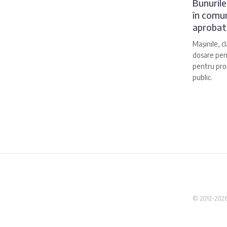
Bunurile
în comun
aprobat
Mașinile, clă
dosare pena
pentru proi
public.
© 2012-2026 