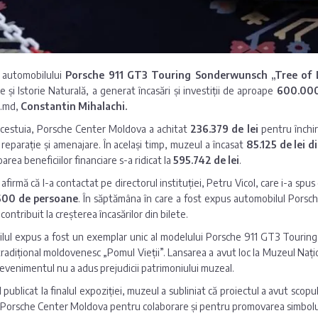
a automobilului
Porsche 911 GT3 Touring Sonderwunsch „Tree of L
e și Istorie Naturală, a generat încasări și investiții de aproape
600.000
.md,
Constantin Mihalachi.
acestuia, Porsche Center Moldova a achitat
236.379 de lei
pentru închir
e reparație și amenajare. În același timp, muzeul a încasat
85.125 de lei d
oarea beneficiilor financiare s-a ridicat la
595.742 de lei
.
 afirmă că l-a contactat pe directorul instituției, Petru Vicol, care i-a spu
600 de persoane
. În săptămâna în care a fost expus automobilul Porsch
contribuit la creșterea încasărilor din bilete.
ul expus a fost un exemplar unic al modelului Porsche 911 GT3 Touring, 
tradițional moldovenesc „Pomul Vieții”. Lansarea a avut loc la Muzeul Națion
 evenimentul nu a adus prejudicii patrimoniului muzeal.
l publicat la finalul expoziției, muzeul a subliniat că proiectul a avut scop
Porsche Center Moldova pentru colaborare și pentru promovarea simbolului