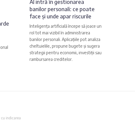
AI intră în gestionarea
banilor personali: ce poate
face și unde apar riscurile
arde
Inteligența artificială începe să joace un
rol tot mai vizibil în administrarea
banilor personali. Aplicațiile pot analiza
cheltuielile, propune bugete și sugera
ional
strategii pentru economii, investiții sau
rambursarea creditelor.
 cu indicarea