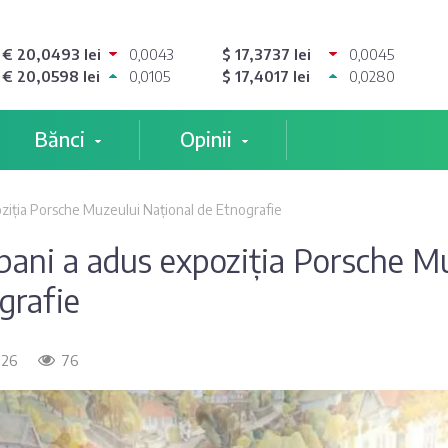
€ 20,0493 lei
0,0043
$ 17,3737 lei
0,0045
€ 20,0598 lei
0,0105
$ 17,4017 lei
0,0280
Bănci
Opinii
oziția Porsche Muzeului Național de Etnografie
 bani a adus expoziția Porsche M
grafie
026
76