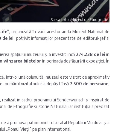
Sursa foto: Muzeul de Etnografie
ife”
, organizată în vara acestui an la Muzeul Național de
 de lei
, potrivit informațiilor prezentate de editorul-șef al
ierea spațiului muzeului și a investit încă
274.238 de lei
în
in vânzarea biletelor
în perioada desfășurării expoziției. În
s că, într-o lună obișnuită, muzeul este vizitat de aproximativ
e, numărul vizitatorilor a depășit însă
2.500 de persoane
,
realizat în cadrul programului Sonderwunsch și inspirat de
al de Etnografie și Istorie Naturală, iar instituția a precizat
ul de a promova patrimoniul cultural al Republicii Moldova și a
 „Pomul Vieții” pe plan internațional.