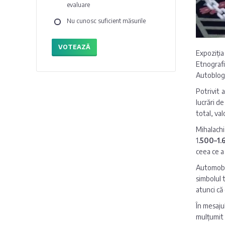
evaluare
Nu cunosc suficient măsurile
VOTEAZĂ
Expoziți
Etnografi
Autoblog
Potrivit 
lucrări d
total, val
Mihalachi
1
.500–1.
ceea ce a 
Automobil
simbolul 
atunci că
În mesaju
mulțumit 