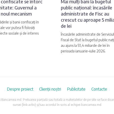
 confiscate se întorc
Mai mulți bani la bugetul
itate: Guvernul a
public național: încasările
 noul mecanism
administrate de Fisc au
crescut cu aproape 5 mili
dirile și banii confiscați în
de lei
le vor putea fi folosiți
ecte sociale și de interes
Încasările administrate de Serviciul
Fiscal de Stat la bugetul public naț
au ajuns la 51,4 miliarde de lei în
perioada ianuarie–iulie 2026.
Despre proiect
Clienții noștri
Publicitate
Contacte
Bancamea.md. Preluarea parțială sau totală a materialelor de pe site se face doar
sursei (link activ) și/sau acordul în scris al echipei bancamea.md