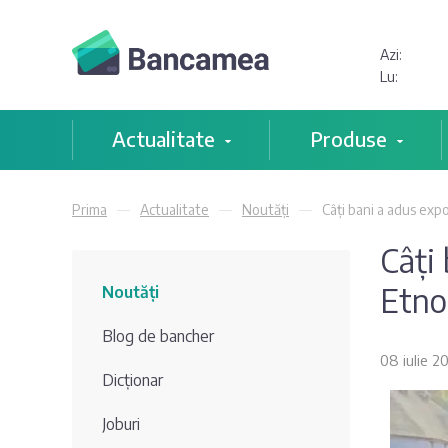
Azi:
Lu:
Actualitate
Produse
Prima
Actualitate
Noutăți
Câți bani a adus exp
Câți
Etno
Noutăți
Blog de bancher
08 iulie 2
Dicționar
Joburi