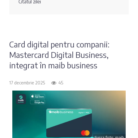
Citatul zilei
Fotografia
Sondaj
zilei
Eximbank
Citatul
FinComBank
zilei
Card digital pentru companii:
Mastercard Digital Business,
Maib
integrat în maib business
Moldindconbank
17 decembrie 2025
45
OTP Bank
ProCredit Bank
Victoriabank
Sursa foto: maib