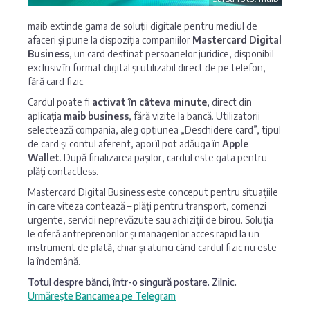
maib extinde gama de soluții digitale pentru mediul de
afaceri și pune la dispoziția companiilor
Mastercard Digital
Business
, un card destinat persoanelor juridice, disponibil
exclusiv în format digital și utilizabil direct de pe telefon,
fără card fizic.
Cardul poate fi
activat în câteva minute
, direct din
aplicația
maib business
, fără vizite la bancă. Utilizatorii
selectează compania, aleg opțiunea „Deschidere card”, tipul
de card și contul aferent, apoi îl pot adăuga în
Apple
Wallet
. După finalizarea pașilor, cardul este gata pentru
plăți contactless.
Mastercard Digital Business este conceput pentru situațiile
în care viteza contează – plăți pentru transport, comenzi
urgente, servicii neprevăzute sau achiziții de birou. Soluția
le oferă antreprenorilor și managerilor acces rapid la un
instrument de plată, chiar și atunci când cardul fizic nu este
la îndemână.
Totul despre bănci, într-o singură postare. Zilnic.
Urmărește Bancamea pe Telegram