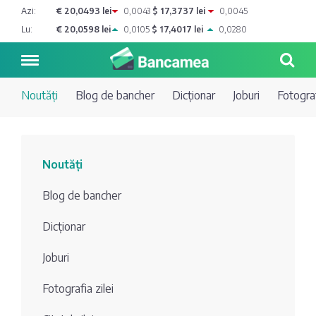
Azi:
€ 20,0493 lei
0,0043
$ 17,3737 lei
0,0045
Lu:
€ 20,0598 lei
0,0105
$ 17,4017 lei
0,0280
Noutăți
Blog de bancher
Dicționar
Joburi
Fotograf
Noutăți
Noutăți
Blog de
Credite
Blog de bancher
bancher
Curs
Comerțbank
Dicționar
Dicționar
valutar
Joburi
Energbank
Ai o
Joburi
Depozite
întrebare?
Fotografia zilei
EuroCreditBank