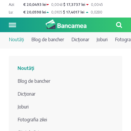
Azi:
€ 20,0493 lei
0,0043
$ 17,3737 lei
0,0045
Lu:
€ 20,0598 lei
0,0105
$ 17,4017 lei
0,0280
Noutăți
Blog de bancher
Dicționar
Joburi
Fotograf
Noutăți
Noutăți
Blog de
Credite
Blog de bancher
bancher
Curs
Comerțbank
Dicționar
Dicționar
valutar
Joburi
Energbank
Ai o
Joburi
Depozite
întrebare?
Fotografia zilei
EuroCreditBank