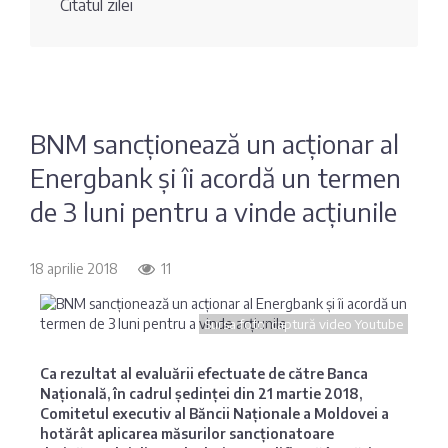
Citatul zilei
Fotografia
Sondaj
zilei
Eximbank
Citatul
FinComBank
zilei
BNM sancționează un acționar al
Energbank și îi acordă un termen
Maib
de 3 luni pentru a vinde acțiunile
Moldindconbank
18 aprilie 2018
11
OTP Bank
Sursa foto: captură video Youtube
ProCredit Bank
Ca rezultat al evaluării efectuate de către Banca
Națională, în cadrul ședinței din 21 martie 2018,
Victoriabank
Comitetul executiv al Băncii Naționale a Moldovei a
hotărât aplicarea măsurilor sancționatoare