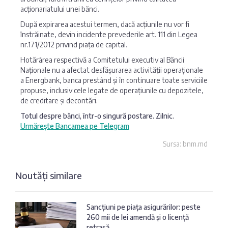
acționariatului unei bănci.
După expirarea acestui termen, dacă acțiunile nu vor fi
înstrăinate, devin incidente prevederile art. 111 din Legea
nr.171/2012 privind piața de capital.
Hotărârea respectivă a Comitetului executiv al Băncii
Naționale nu a afectat desfășurarea activității operaționale
a Energbank, banca prestând și în continuare toate serviciile
propuse, inclusiv cele legate de operațiunile cu depozitele,
de creditare și decontări.
Totul despre bănci, într-o singură postare. Zilnic.
Urmărește Bancamea pe Telegram
Sursa: bnm.md
Noutăți similare
Sancțiuni pe piața asigurărilor: peste
260 mii de lei amendă și o licență
retrasă