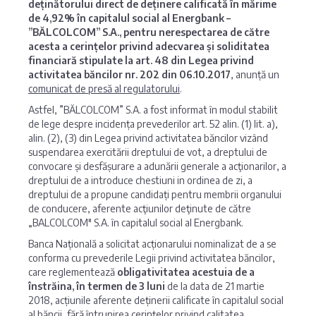
deținătorului direct de deținere calificată în mărime
de 4,92% în capitalul social al Energbank –
”BĂLCOLCOM” S.A., pentru nerespectarea de către
acesta a cerințelor privind adecvarea și soliditatea
financiară stipulate la art. 48 din Legea privind
activitatea băncilor nr. 202 din 06.10.2017
, anunță un
comunicat de presă al regulatorului
.
Astfel, ”BĂLCOLCOM” S.A. a fost informat în modul stabilit
de lege despre incidența prevederilor art. 52 alin. (1) lit. a),
alin. (2), (3) din Legea privind activitatea băncilor vizând
suspendarea exercitării dreptului de vot, a dreptului de
convocare și desfășurare a adunării generale a acţionarilor, a
dreptului de a introduce chestiuni in ordinea de zi, a
dreptului de a propune candidați pentru membrii organului
de conducere, aferente acţiunilor deţinute de către
„BALCOLCOM" S.A. în capitalul social al Energbank.
Banca Națională a solicitat acționarului nominalizat de a se
conforma cu prevederile Legii privind activitatea băncilor,
care reglementează
obligativitatea acestuia de a
înstrăina, în termen de 3 luni
de la data de 21 martie
2018, acțiunile aferente deținerii calificate în capitalul social
al băncii, fără întrunirea cerințelor privind calitatea