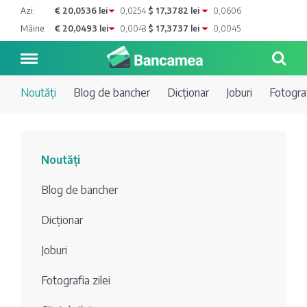
Azi:
€ 20,0536 lei
0,0254
$ 17,3782 lei
0,0606
Mâine:
€ 20,0493 lei
0,0043
$ 17,3737 lei
0,0045
Noutăți
Blog de bancher
Dicționar
Joburi
Fotograf
Noutăți
Noutăți
Blog de
Credite
Blog de bancher
bancher
Curs
Comerțbank
Dicționar
Dicționar
valutar
Joburi
Energbank
Ai o
Joburi
Depozite
întrebare?
Fotografia zilei
EuroCreditBank