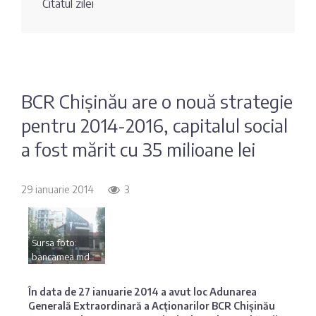
Citatul zilei
Fotografia
Sondaj
zilei
Eximbank
Citatul
FinComBank
zilei
BCR Chișinău are o nouă strategie
pentru 2014-2016, capitalul social
Maib
a fost mărit cu 35 milioane lei
Moldindconbank
29 ianuarie 2014
3
OTP Bank
Sursa foto:
ProCredit Bank
bancamea.md
Victoriabank
În data de 27 ianuarie 2014 a avut loc Adunarea
Generală Extraordinară a Acționarilor BCR Chișinău