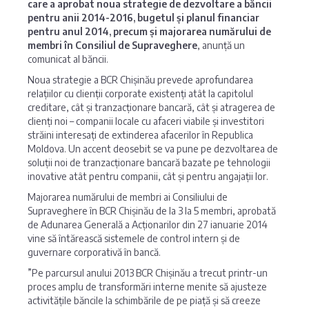
care a aprobat noua strategie de dezvoltare a băncii
pentru anii 2014-2016, bugetul și planul financiar
pentru anul 2014, precum și majorarea numărului de
membri în Consiliul de Supraveghere
, anunță un
comunicat al băncii.
Noua strategie a BCR Chișinău prevede aprofundarea
relațiilor cu clienții corporate existenți atât la capitolul
creditare, cât și tranzacționare bancară, cât și atragerea de
clienți noi – companii locale cu afaceri viabile și investitori
străini interesați de extinderea afacerilor în Republica
Moldova. Un accent deosebit se va pune pe dezvoltarea de
soluții noi de tranzacționare bancară bazate pe tehnologii
inovative atât pentru companii, cât și pentru angajații lor.
Majorarea numărului de membri ai Consiliului de
Supraveghere în BCR Chișinău de la 3 la 5 membri, aprobată
de Adunarea Generală a Acționarilor din 27 ianuarie 2014
vine să întărească sistemele de control intern și de
guvernare corporativă în bancă.
”Pe parcursul anului 2013 BCR Chișinău a trecut printr-un
proces amplu de transformări interne menite să ajusteze
activitățile băncile la schimbările de pe piață și să creeze