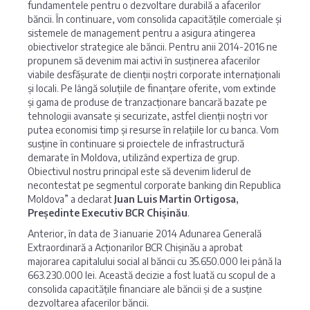
fundamentele pentru o dezvoltare durabilă a afacerilor
băncii. În continuare, vom consolida capacitățile comerciale și
sistemele de management pentru a asigura atingerea
obiectivelor strategice ale băncii. Pentru anii 2014-2016 ne
propunem să devenim mai activi în susținerea afacerilor
viabile desfășurate de clienții noștri corporate internaționali
și locali. Pe lângă soluțiile de finanțare oferite, vom extinde
și gama de produse de tranzacționare bancară bazate pe
tehnologii avansate și securizate, astfel clienții noștri vor
putea economisi timp și resurse în relațiile lor cu banca. Vom
susține în continuare si proiectele de infrastructură
demarate în Moldova, utilizând expertiza de grup.
Obiectivul nostru principal este să devenim liderul de
necontestat pe segmentul corporate banking din Republica
Moldova” a declarat
Juan Luis Martin Ortigosa,
Președinte Executiv BCR Chișinău
.
Anterior, în data de 3 ianuarie 2014 Adunarea Generală
Extraordinară a Acționarilor BCR Chișinău a aprobat
majorarea capitalului social al băncii cu 35.650.000 lei până la
663.230.000 lei. Această decizie a fost luată cu scopul de a
consolida capacitățile financiare ale băncii și de a susține
dezvoltarea afacerilor băncii.